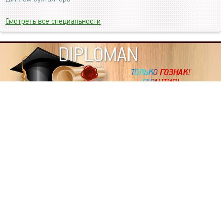
Смотреть все специальности
DIPLOMAN
ИНФОРМАЦИЯ
Копировать статьи, строго ЗАПРЕЩЕНО. Наше авторство
подтверждено, как в Яндекс, так и в Google. Если будете
копировать посты с этого сайта, то Ваш сайт станет
дублем. Так что рано или поздно, но скорее рано,
Вашему ресурсу выпишут штрафные санкции поисковые
системы за то, что Вы у нас воруете тексты. Вас вскоре
выкинут из поиска и наступит темнота над Вашим
ресурсом. Очень надеемся, что этим текстом мы убедили
не воровать статьи на данном ресурсе, так как очень
надоело читать наши публикации на чужих сайтах.