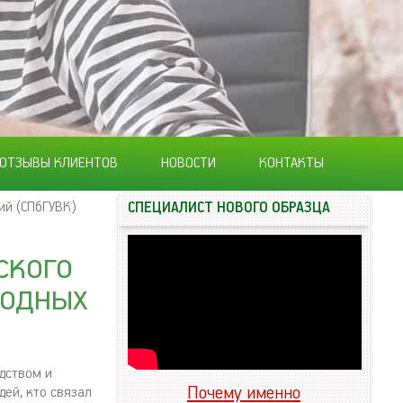
ОТЗЫВЫ КЛИЕНТОВ
НОВОСТИ
КОНТАКТЫ
ий (СПбГУВК)
СПЕЦИАЛИСТ НОВОГО ОБРАЗЦА
ского
водных
одством и
Почему именно
ей, кто связал