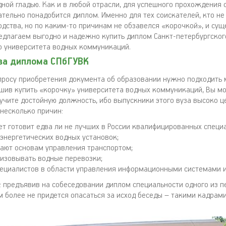
дной гладью. Как и в любой отрасли, для успешного прохождения
ательно понадобится диплом. Именно для тех соискателей, кто не
одства, но по каким-то причинам не обзавелся «корочкой», и су
едлагаем выгодно и надежно купить диплом Санкт-петербургског
о университета водных коммуникаций.
а диплома СПбГУВК
опросу приобретения документа об образовании нужно подходить
ешив купить «корочку» университета водных коммуникаций, Вы м
лучите достойную должность, ибо выпускники этого вуза высоко ц
 несколько причин:
ет готовит едва ли не лучших в России квалифицированных специ
энергетических водных установок;
чают основам управления транспортом;
низовывать водные перевозки;
пециалистов в области управления информационными системами и
: предъявив на собеседовании диплом специальности одного из 
м более не придется опасаться за исход беседы – такими кадрам