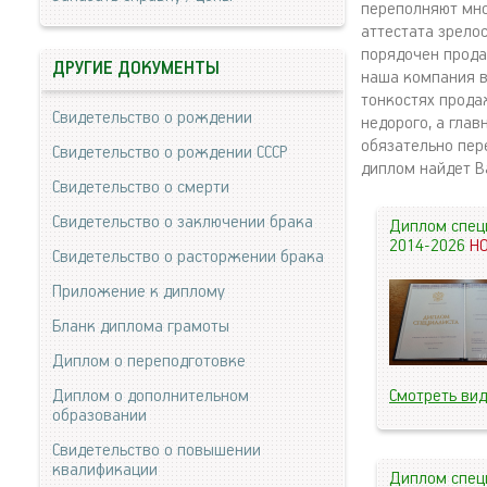
переполняют мно
аттестата зрелос
порядочен прода
ДРУГИЕ ДОКУМЕНТЫ
наша компания в 
тонкостях прода
Свидетельство о рождении
недорого, а глав
обязательно пер
Свидетельство о рождении СССР
диплом найдет В
Свидетельство о смерти
Свидетельство о заключении брака
Диплом спец
2014-2026
Н
Свидетельство о расторжении брака
Приложение к диплому
Бланк диплома грамоты
Диплом о переподготовке
Диплом о дополнительном
Смотреть ви
образовании
Свидетельство о повышении
квалификации
Диплом спец