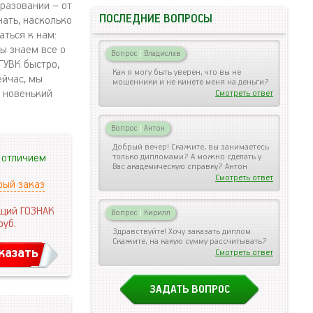
разовании – от
ПОСЛЕДНИЕ ВОПРОСЫ
нать, насколько
ться к нам:
ы знаем все о
Вопрос
|
Владислав
ГУВК быстро,
Как я могу быть уверен, что вы не
ейчас, мы
мошенники и не кинете меня на деньги?
й новенький
Смотреть ответ
Вопрос
|
Антон
Добрый вечер! Скажите, вы занимаетесь
 отличием
только дипломами? А можно сделать у
Вас академическую справку? Антон
Смотреть ответ
рый заказ
щий ГОЗНАК
Вопрос
|
Кирилл
руб.
Здравствуйте! Хочу заказать диплом.
Скажите, на какую сумму рассчитывать?
казать
Смотреть ответ
ЗАДАТЬ ВОПРОС