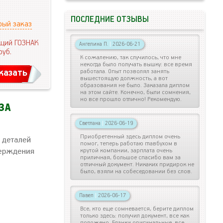
ПОСЛЕДНИЕ ОТЗЫВЫ
рый заказ
щий ГОЗНАК
Ангелина П.
|
2026-06-21
руб.
К сожалению, так случилось, что мне
некогда было получать вышку: все время
казать
работала. Опыт позволял занять
вышестоящую должность, а вот
образования не было. Заказала диплом
на этом сайте. Конечно, были сомнения,
но все прошло отлично! Рекомендую.
Светлана
|
2026-06-19
Приобретенный здесь диплом очень
помог, теперь работаю главбухом в
крутой компании, зарплата очень
приличная, большое спасибо вам за
отличный документ. Никаких придирок не
было, взяли на собеседовании без слов.
Павел
|
2026-06-17
Все, кто еще сомневается, берите диплом
только здесь: получил документ, все как
положено. Бланки оригинальные, все