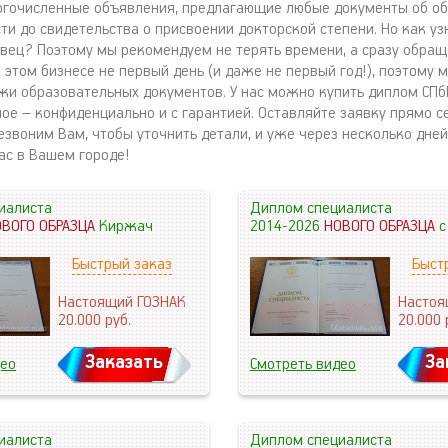
гочисленные объявления, предлагающие любые документы об об
ти до свидетельства о присвоении докторской степени. Но как уз
вец? Поэтому мы рекомендуем не терять времени, а сразу обраща
этом бизнесе не первый день (и даже не первый год!), поэтому м
жи образовательных документов. У нас можно купить диплом СПб
ное – конфиденциально и с гарантией. Оставляйте заявку прямо с
езвоним Вам, чтобы уточнить детали, и уже через несколько дне
ас в Вашем городе!
иалиста
Диплом специалиста
ОВОГО ОБРАЗЦА
Киржач
2014-2026
НОВОГО ОБРАЗЦА
с
Быстрый заказ
Быст
Настоящий ГОЗНАК
Настоя
20.000
руб.
20.000
Заказать
За
део
Смотреть видео
иалиста
Диплом специалиста