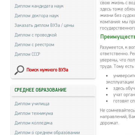
свою жизнь с во
Диплом кандидата наук
здесь тоже обяз
жизни без судох
Диплом доктора наук
компания: мы пр
Заказать диплом ВУЗа / цены
государственног
Диплом с проводкой
Преимуществ
Диплом с реестром
Разумеется, к в
ответственно. Р
Диплом СССР
уверены, что по
труда. Тому есть
Поиск нужного ВУЗа
университ
эксплуатации 
здесь обу
СРЕДНЕЕ ОБРАЗОВАНИЕ
учат орга
готовят с
Диплом училища
Не сомневайтесь
Диплом техникума
направлений, Ва
Диплом колледжа
дорожат.
Диплом о среднем образовании