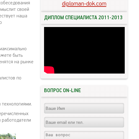
 собеседования
diploman-dok.com
 мыслит своей
ществует наша
ДИПЛОМ СПЕЦИАЛИСТА 2011-2013
о
 максимально
ожете быть
енятся на рынке
алистов по
ВОПРОС ON-LINE
 технологиями.
перечисленных
и работодатели