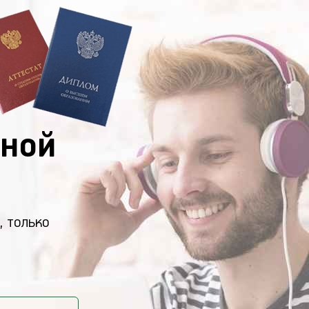
ной
, только