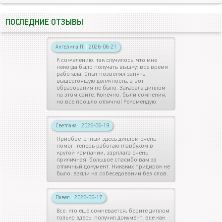
ПОСЛЕДНИЕ ОТЗЫВЫ
Ангелина П.
|
2026-06-21
К сожалению, так случилось, что мне
некогда было получать вышку: все время
работала. Опыт позволял занять
вышестоящую должность, а вот
образования не было. Заказала диплом
на этом сайте. Конечно, были сомнения,
но все прошло отлично! Рекомендую.
Светлана
|
2026-06-19
Приобретенный здесь диплом очень
помог, теперь работаю главбухом в
крутой компании, зарплата очень
приличная, большое спасибо вам за
отличный документ. Никаких придирок не
было, взяли на собеседовании без слов.
Павел
|
2026-06-17
Все, кто еще сомневается, берите диплом
только здесь: получил документ, все как