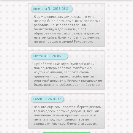
Ангелина П.
|
2026-06-21
К сожалению, так случилось, что мне
некогда было получать вышку: все время
работала. Опыт позволял занять
вышестоящую должность, а вот
образования не было. Заказала диплом
на этом сайте. Конечно, были сомнения,
но все прошло отлично! Рекомендую.
Светлана
|
2026-06-19
Приобретенный здесь диплом очень
помог, теперь работаю главбухом в
крутой компании, зарплата очень
приличная, большое спасибо вам за
отличный документ. Никаких придирок не
было, взяли на собеседовании без слов.
Павел
|
2026-06-17
Все, кто еще сомневается, берите диплом
только здесь: получил документ, все как
положено. Бланки оригинальные, все
печати и подписи, словом, все по
стандарту. Как надо. Очень благодарен.