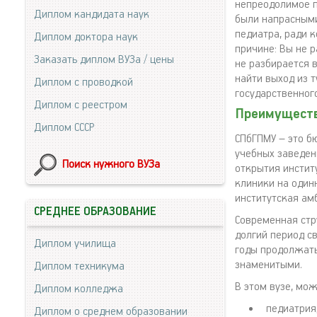
непреодолимое пр
Диплом кандидата наук
были напрасными
педиатра, ради 
Диплом доктора наук
причине: Вы не 
Заказать диплом ВУЗа / цены
не разбирается 
найти выход из 
Диплом с проводкой
государственног
Диплом с реестром
Преимуществ
Диплом СССР
СПбГПМУ – это б
учебных заведен
Поиск нужного ВУЗа
открытия институ
клиники на один
институтская ам
СРЕДНЕЕ ОБРАЗОВАНИЕ
Современная стр
долгий период с
Диплом училища
годы продолжать
знаменитыми.
Диплом техникума
В этом вузе, мо
Диплом колледжа
педиатрия
Диплом о среднем образовании