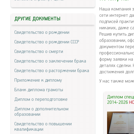
Наша компания з
сети интернет д
ДРУГИЕ ДОКУМЕНТЫ
подписей практи
никаких, даже с
Свидетельство о рождении
Решив купить ди
образовании, оф
Свидетельство о рождении СССР
документом пере
Свидетельство о смерти
профессионально
форму заявки на
Свидетельство о заключении брака
деталях сделки. 
Свидетельство о расторжении брака
достижения дол
Приложение к диплому
У нас также мо
Бланк диплома грамоты
Диплом спец
Диплом о переподготовке
2014-2026
Н
Диплом о дополнительном
образовании
Свидетельство о повышении
квалификации