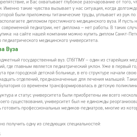
епятствие, и Вас охватывает глубокое разочарование от того, ч
. Именно такие чувства вызывает у нас ситуация, когда долгож
которой были приложены титанические труды, уплывает из рук по
располагаете дипломом престижного медицинского вуза. И пусть 
в современной педиатрии, нет диплома – нет работы. В таких сл
тупика: на сайте нашей компании можно купить диплом Санкт-Пет
о педиатрического медицинского университета.
а Вуза
юджетный государственный вуз. СПбГПМУ – один из старейших ме
ий, где главным является педиатрический уклон. Уже в первый го
та при городской детской больнице, в его структуре начали свою
надцать отделений, предназначенные для лечения малышей. Таки
булатория со временем трансформировалась в детскую поликлини
уктура и статус университета были приобретены им всего несколь
воего существования, университет был не единожды реорганизова
 готовить профессиональных медиков-педиатров, многие из кото
жно получить одну из следующих специальностей:
;