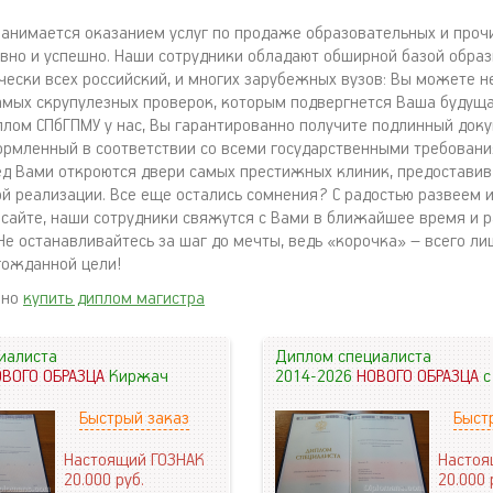
анимается оказанием услуг по продаже образовательных и проч
авно и успешно. Наши сотрудники обладают обширной базой образ
чески всех российский, и многих зарубежных вузов: Вы можете н
амых скрупулезных проверок, которым подвергнется Ваша будуща
плом СПбГПМУ у нас, Вы гарантированно получите подлинный док
ормленный в соответствии со всеми государственными требовани
д Вами откроются двери самых престижных клиник, предостави
й реализации. Все еще остались сомнения? С радостью развеем и
 сайте, наши сотрудники свяжутся с Вами в ближайшее время и 
Не останавливайтесь за шаг до мечты, ведь «корочка» – всего ли
гожданной цели!
жно
купить диплом магистра
иалиста
Диплом специалиста
ОВОГО ОБРАЗЦА
Киржач
2014-2026
НОВОГО ОБРАЗЦА
с
Быстрый заказ
Быст
Настоящий ГОЗНАК
Настоя
20.000
руб.
20.000