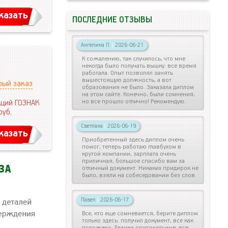
казать
ПОСЛЕДНИЕ ОТЗЫВЫ
Ангелина П.
|
2026-06-21
К сожалению, так случилось, что мне
некогда было получать вышку: все время
работала. Опыт позволял занять
вышестоящую должность, а вот
рый заказ
образования не было. Заказала диплом
на этом сайте. Конечно, были сомнения,
но все прошло отлично! Рекомендую.
щий ГОЗНАК
руб.
Светлана
|
2026-06-19
казать
Приобретенный здесь диплом очень
помог, теперь работаю главбухом в
крутой компании, зарплата очень
приличная, большое спасибо вам за
отличный документ. Никаких придирок не
было, взяли на собеседовании без слов.
Павел
|
2026-06-17
Все, кто еще сомневается, берите диплом
только здесь: получил документ, все как
положено. Бланки оригинальные, все