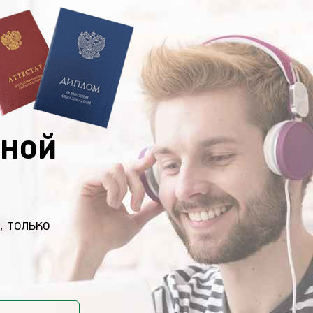
ной
, только