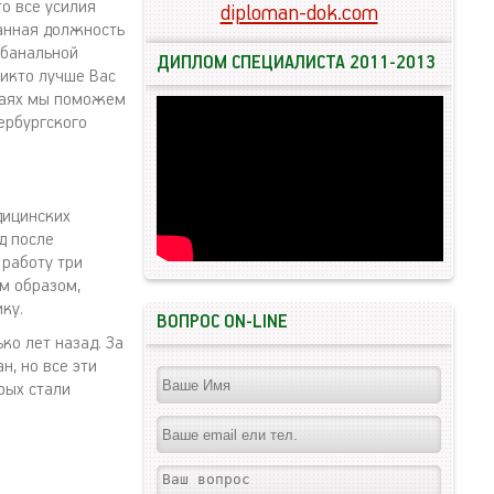
то все усилия
diploman-dok.com
данная должность
 банальной
ДИПЛОМ СПЕЦИАЛИСТА 2011-2013
никто лучше Вас
учаях мы поможем
ербургского
дицинских
д после
 работу три
м образом,
ку.
ВОПРОС ON-LINE
ко лет назад. За
н, но все эти
рых стали