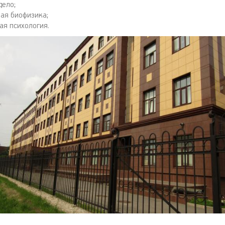
дело;
ая биофизика;
ая психология.