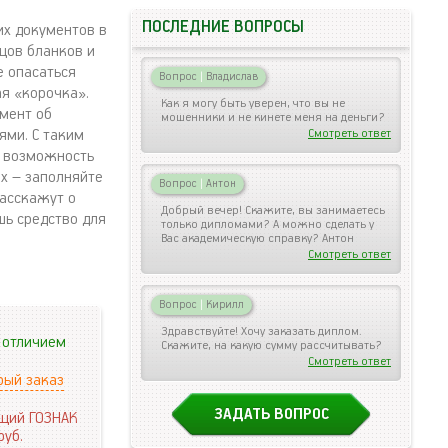
ПОСЛЕДНИЕ ВОПРОСЫ
их документов в
цов бланков и
е опасаться
Вопрос
|
Владислав
я «корочка».
Как я могу быть уверен, что вы не
умент об
мошенники и не кинете меня на деньги?
ями. С таким
Смотреть ответ
в возможность
х – заполняйте
Вопрос
|
Антон
расскажут о
Добрый вечер! Скажите, вы занимаетесь
шь средство для
только дипломами? А можно сделать у
Вас академическую справку? Антон
Смотреть ответ
Вопрос
|
Кирилл
Здравствуйте! Хочу заказать диплом.
 отличием
Скажите, на какую сумму рассчитывать?
Смотреть ответ
рый заказ
ЗАДАТЬ ВОПРОС
щий ГОЗНАК
руб.