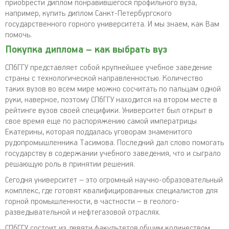
приобрести диплом понравившегося профильного вуза,
например, купить диплом Санкт-Петербургского
государственного горного университета. И мы знаем, как Вам
помочь.
Покупка диплома – как выбрать вуз
СПбГГУ представляет собой крупнейшее учебное заведение
страны с технологической направленностью. Количество
таких вузов во всем мире можно сосчитать по пальцам одной
руки, наверное, поэтому СПбГГУ находится на втором месте в
рейтинге вузов своей специфики. Университет был открыт в
свое время еще по распоряжению самой императрицы
Екатерины, которая поддалась уговорам знаменитого
рудопромышленника Тасимова. Последний дал слово помогать
государству в содержании учебного заведения, что и сыграло
решающую роль в принятии решения.
Сегодня университет – это огромный научно-образовательный
комплекс, где готовят квалифицированных специалистов для
горной промышленности, в частности – в геолого-
разведывательной и нефтегазовой отраслях.
СПбГГУ состоит из девяти факультетов,общим количеством