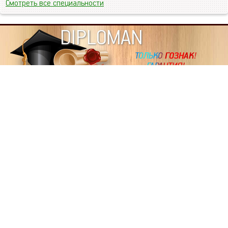
Смотреть все специальности
DIPLOMAN
ИНФОРМАЦИЯ
Копировать статьи, строго ЗАПРЕЩЕНО. Наше авторство
подтверждено, как в Яндекс, так и в Google. Если будете
копировать посты с этого сайта, то Ваш сайт станет
дублем. Так что рано или поздно, но скорее рано,
Вашему ресурсу выпишут штрафные санкции поисковые
системы за то, что Вы у нас воруете тексты. Вас вскоре
выкинут из поиска и наступит темнота над Вашим
ресурсом. Очень надеемся, что этим текстом мы убедили
не воровать статьи на данном ресурсе, так как очень
надоело читать наши публикации на чужих сайтах.
ПОЛЬЗОВАТЕЛЬСКОЕ СОГЛАШЕНИЕ