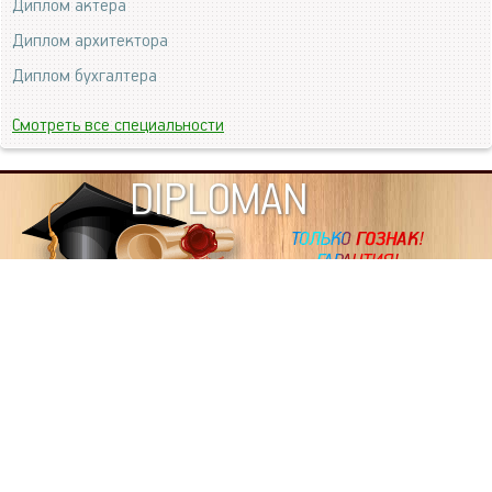
Диплом актера
Диплом архитектора
Диплом бухгалтера
Смотреть все специальности
DIPLOMAN
ИНФОРМАЦИЯ
Копировать статьи, строго ЗАПРЕЩЕНО. Наше авторство
подтверждено, как в Яндекс, так и в Google. Если будете
копировать посты с этого сайта, то Ваш сайт станет
дублем. Так что рано или поздно, но скорее рано,
Вашему ресурсу выпишут штрафные санкции поисковые
системы за то, что Вы у нас воруете тексты. Вас вскоре
выкинут из поиска и наступит темнота над Вашим