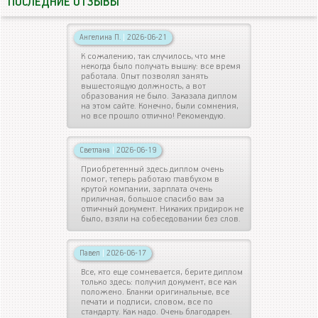
ПОСЛЕДНИЕ ОТЗЫВЫ
Ангелина П.
|
2026-06-21
К сожалению, так случилось, что мне
некогда было получать вышку: все время
работала. Опыт позволял занять
вышестоящую должность, а вот
образования не было. Заказала диплом
на этом сайте. Конечно, были сомнения,
но все прошло отлично! Рекомендую.
Светлана
|
2026-06-19
Приобретенный здесь диплом очень
помог, теперь работаю главбухом в
крутой компании, зарплата очень
приличная, большое спасибо вам за
отличный документ. Никаких придирок не
было, взяли на собеседовании без слов.
Павел
|
2026-06-17
Все, кто еще сомневается, берите диплом
только здесь: получил документ, все как
положено. Бланки оригинальные, все
печати и подписи, словом, все по
стандарту. Как надо. Очень благодарен.