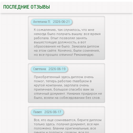
ПОСЛЕДНИЕ ОТЗЫВЫ
Ангелина П.
|
2026-06-21
К сожалению, так случилось, что мне
некогда было получать вышку: все время
работала. Опыт позволял занять
вышестоящую должность, а вот
образования не было. Заказала диплом
на этом сайте. Конечно, были сомнения,
но все прошло отлично! Рекомендую.
Светлана
|
2026-06-19
Приобретенный здесь диплом очень
помог, теперь работаю главбухом в
крутой компании, зарплата очень
приличная, большое спасибо вам за
отличный документ. Никаких придирок не
было, взяли на собеседовании без слов.
Павел
|
2026-06-17
Все, кто еще сомневается, берите диплом
только здесь: получил документ, все как
положено. Бланки оригинальные, все
печати и подписи, словом, все по