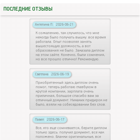
ПОСЛЕДНИЕ ОТЗЫВЫ
Ангелина П.
|
2026-06-21
К сожалению, так случилось, что мне
некогда было получать вышку: все время
работала. Опыт позволял занять
вышестоящую должность, а вот
образования не было. Заказала диплом
на этом сайте. Конечно, были сомнения,
но все прошло отлично! Рекомендую.
Светлана
|
2026-06-19
Приобретенный здесь диплом очень
помог, теперь работаю главбухом в
крутой компании, зарплата очень
приличная, большое спасибо вам за
отличный документ. Никаких придирок не
было, взяли на собеседовании без слов.
Павел
|
2026-06-17
Все, кто еще сомневается, берите диплом
только здесь: получил документ, все как
положено. Бланки оригинальные, все