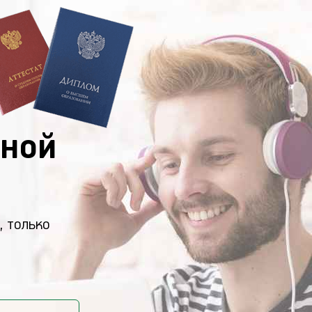
ной
, только