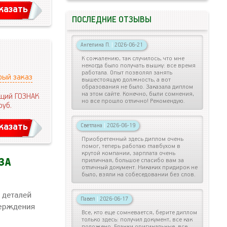
казать
ПОСЛЕДНИЕ ОТЗЫВЫ
Ангелина П.
|
2026-06-21
К сожалению, так случилось, что мне
некогда было получать вышку: все время
работала. Опыт позволял занять
рый заказ
вышестоящую должность, а вот
образования не было. Заказала диплом
на этом сайте. Конечно, были сомнения,
щий ГОЗНАК
но все прошло отлично! Рекомендую.
руб.
казать
Светлана
|
2026-06-19
Приобретенный здесь диплом очень
помог, теперь работаю главбухом в
крутой компании, зарплата очень
приличная, большое спасибо вам за
отличный документ. Никаких придирок не
было, взяли на собеседовании без слов.
Павел
|
2026-06-17
Все, кто еще сомневается, берите диплом
только здесь: получил документ, все как
положено. Бланки оригинальные, все