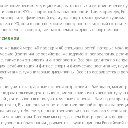
х экономических, медицинских, театральных и лингвистических у
 и сильные ВУЗы спортивной направленности. Так, к примеру, Ро
 университет физической культуры, спорта, молодёжи и туризма 
лько в РФ, но и в постсоветском пространстве, который готовит 
ечественного спорта, так называемых кадровых спортсменов.
тсменов
 по меньшей мере, 40 кафедр и 40 специальностей, которые можно
ические (гостиничное хозяйство, менеджмент, рекреалогия, режи
дкие, такие как этнология и антропология. Все они делятся по напр
ия, реабилитация и фитнес, спорт и физическое воспитание, науч
воспитание, гуманитарные дисциплины. Все это осваивается в ре
ия.
 получить стандартные степени подготовки – бакалавр, магистр
еподавательскую деятельность, можно закончить аспирантуру, а 
ной деятельностью и получать ученые степени – Вам в докторанту
ортсмен, Вы наверняка знаете, как тяжело найти время на лекци
ны, когда у тебя ежедневные тренировки по несколько часов и по
ли чемпионатам. Поэтому мы предлагаем быстро решить вопрос 
 уровень образования документа – купить диплом Российский г