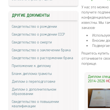
У нас это можно
получите подлин
ДРУГИЕ ДОКУМЕНТЫ
конфиденциально
известны. Мы та
Свидетельство о рождении
заказов:
Свидетельство о рождении СССР
Используе
Вносим до
Свидетельство о смерти
Подвергае
Свидетельство о заключении брака
Решитесь купить
Свидетельство о расторжении брака
оттачиваете сво
поприще.
Приложение к диплому
Бланк диплома грамоты
Диплом спец
2014-2026
Н
Диплом о переподготовке
Диплом о дополнительном
образовании
Свидетельство о повышении
квалификации