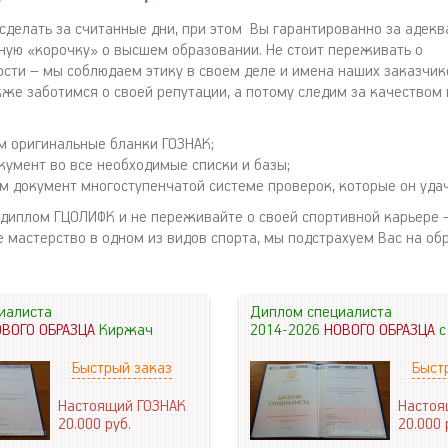
 сделать за считанные дни, при этом Вы гарантированно за адек
ную «корочку» о высшем образовании. Не стоит переживать о
сти – мы соблюдаем этику в своем деле и имена наших заказчик
кже заботимся о своей репутации, а потому следим за качеством
м оригинальные бланки ГОЗНАК;
кумент во все необходимые списки и базы;
м документ многоступенчатой системе проверок, которые он удач
 диплом ГЦОЛИФК и не переживайте о своей спортивной карьере 
е мастерство в одном из видов спорта, мы подстрахуем Вас на о
иалиста
Диплом специалиста
ОВОГО ОБРАЗЦА
Киржач
2014-2026
НОВОГО ОБРАЗЦА
с
Быстрый заказ
Быст
Настоящий ГОЗНАК
Настоя
20.000
руб.
20.000