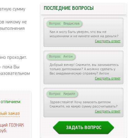
ПОСЛЕДНИЕ ВОПРОСЫ
ватную сумму
ов никому не
Вопрос
|
Владислав
 выполнения
Как я могу быть уверен, что вы не
мошенники и не кинете меня на деньги?
Смотреть ответ
но проходит.
Вопрос
|
Антон
Добрый вечер! Скажите, вы занимаетесь
– пока Вы
только дипломами? А можно сделать у
бразовательном
Вас академическую справку? Антон
Смотреть ответ
Вопрос
|
Кирилл
 отличием
Здравствуйте! Хочу заказать диплом.
Скажите, на какую сумму рассчитывать?
Смотреть ответ
рый заказ
щий ГОЗНАК
ЗАДАТЬ ВОПРОС
руб.