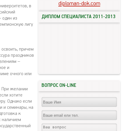
diploman-dok.com
ниверситетов, в
ссийский
ДИПЛОМ СПЕЦИАЛИСТА 2011-2013
– один из
чемпионскую лигу
 освоить, причем
ссура праздников
авлениям –
ное и
жиме очного или
ВОПРОС ON-LINE
. При желании
если хотите
ру. Однако если
и и семинары, на
дготовка к
с наличием
осударственный