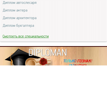
Диплом автослесаря
Диплом актера
Диплом архитектора
Диплом бухгалтера
Смотреть все специальности
DIPLOMAN
ИНФОРМАЦИЯ
Копировать статьи, строго ЗАПРЕЩЕНО. Наше авторство
подтверждено, как в Яндекс, так и в Google. Если будете
копировать посты с этого сайта, то Ваш сайт станет
дублем. Так что рано или поздно, но скорее рано,
Вашему ресурсу выпишут штрафные санкции поисковые