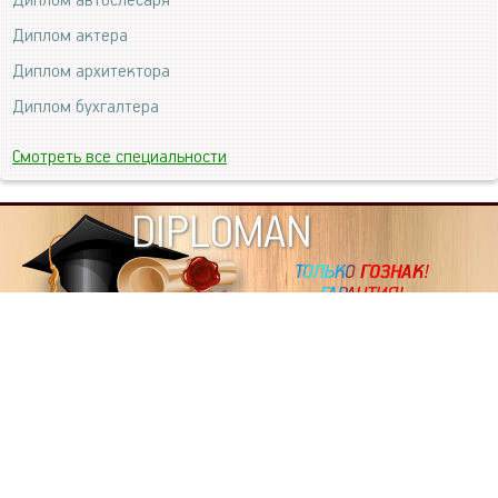
Диплом автослесаря
Диплом актера
Диплом архитектора
Диплом бухгалтера
Смотреть все специальности
DIPLOMAN
ИНФОРМАЦИЯ
Копировать статьи, строго ЗАПРЕЩЕНО. Наше авторство
подтверждено, как в Яндекс, так и в Google. Если будете
копировать посты с этого сайта, то Ваш сайт станет
дублем. Так что рано или поздно, но скорее рано,
Вашему ресурсу выпишут штрафные санкции поисковые
системы за то, что Вы у нас воруете тексты. Вас вскоре