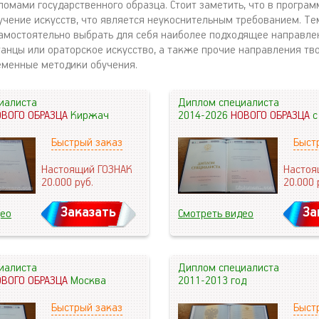
омами государственного образца. Стоит заметить, что в програм
учение искусств, что является неукоснительным требованием. Те
амостоятельно выбрать для себя наиболее подходящее направлен
анцы или ораторское искусство, а также прочие направления тво
еменные методики обучения.
иалиста
Диплом специалиста
ОВОГО ОБРАЗЦА
Киржач
2014-2026
НОВОГО ОБРАЗЦА
с
Быстрый заказ
Быст
Настоящий ГОЗНАК
Настоя
20.000
руб.
20.000
Заказать
За
део
Смотреть видео
иалиста
Диплом специалиста
ОВОГО ОБРАЗЦА
Москва
2011-2013 год
Быстрый заказ
Быст