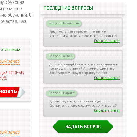
му обучения
ПОСЛЕДНИЕ ВОПРОСЫ
м не менее
ие обучения. Он
рчества. Вуз
Вопрос
|
Владислав
Как я могу быть уверен, что вы не
мошенники и не кинете меня на деньги?
Смотреть ответ
 отличием
Вопрос
|
Антон
рый заказ
Добрый вечер! Скажите, вы занимаетесь
только дипломами? А можно сделать у
щий ГОЗНАК
Вас академическую справку? Антон
руб.
Смотреть ответ
казать
Вопрос
|
Кирилл
Здравствуйте! Хочу заказать диплом.
Скажите, на какую сумму рассчитывать?
Смотреть ответ
ЗАДАТЬ ВОПРОС
рый заказ