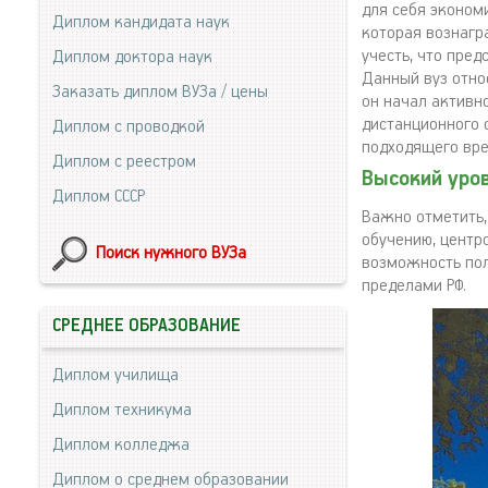
для себя эконом
Диплом кандидата наук
которая вознагр
учесть, что пред
Диплом доктора наук
Данный вуз отно
Заказать диплом ВУЗа / цены
он начал активн
дистанционного 
Диплом с проводкой
подходящего вре
Диплом с реестром
Высокий уро
Диплом СССР
Важно отметить,
обучению, центр
Поиск нужного ВУЗа
возможность пол
пределами РФ.
СРЕДНЕЕ ОБРАЗОВАНИЕ
Диплом училища
Диплом техникума
Диплом колледжа
Диплом о среднем образовании