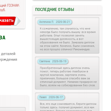
щий ГОЗНАК
ПОСЛЕДНИЕ ОТЗЫВЫ
руб.
казать
Ангелина П.
|
2026-06-21
К сожалению, так случилось, что мне
некогда было получать вышку: все время
работала. Опыт позволял занять
вышестоящую должность, а вот
образования не было. Заказала диплом
на этом сайте. Конечно, были сомнения,
но все прошло отлично! Рекомендую.
Светлана
|
2026-06-19
Приобретенный здесь диплом очень
помог, теперь работаю главбухом в
крутой компании, зарплата очень
приличная, большое спасибо вам за
отличный документ. Никаких придирок не
было, взяли на собеседовании без слов.
Павел
|
2026-06-17
Все, кто еще сомневается, берите диплом
только здесь: получил документ, все как
положено. Бланки оригинальные, все