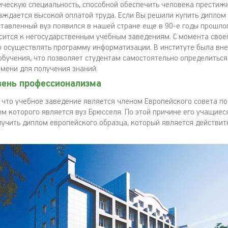
ическую специальность, способной обеспечить человека престиж
аждается высокой оплатой труда. Если Вы решили купить диплом 
ставленный вуз появился в нашей стране еще в 90-е годы прошлог
сится к негосударственным учебным заведениям. С момента свое
о осуществлять программу информатизации. В институте была вн
обучения, что позволяет студентам самостоятельно определиться
мени для получения знаний.
вень профессионализма
 что учебное заведение является членом Европейского совета по
ом которого является вуз Брюсселя. По этой причине его учащиес
учить диплом европейского образца, который является действит