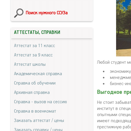
Поиск нужного ССУЗа
АТТЕСТАТЫ, СПРАВКИ
Аттестат за 11 класс
Аттестат за 9 класс
Любой студент м
Аттестат школы
экономику
Академическая справка
менеджме
Справка об обучении
бизнес-ин
Выгодное пр
Архивная справка
Справка - вызов на сессию
Не стоит забыва
институт в спец
Справка в военкомат
опытными специа
Заказать аттестат / цены
имеют подходящи
престижную рабо
Заказать справку / цены