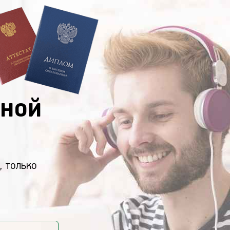
ной
, только