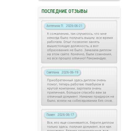
ПОСЛЕДНИЕ ОТЗЫВЫ
Ангелина П.
|
2026-06-21
К сожалению, так случилось, что мне
некогда было получать вышку: все время
работала. Опыт позволял занять
вышестоящую должность, а вот
образования не было. Заказала диплом
на этом сайте. Конечно, были сомнения,
но все прошло отлично! Рекомендую.
Светлана
|
2026-06-19
Приобретенный здесь диплом очень
помог, теперь работаю главбухом в
крутой компании, зарплата очень
приличная, большое спасибо вам за
отличный документ. Никаких придирок не
было, взяли на собеседовании без слов.
Павел
|
2026-06-17
Все, кто еще сомневается, берите диплом
только здесь: получил документ, все как
положено. Бланки оригинальные, все