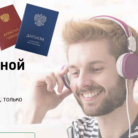
ной
, только