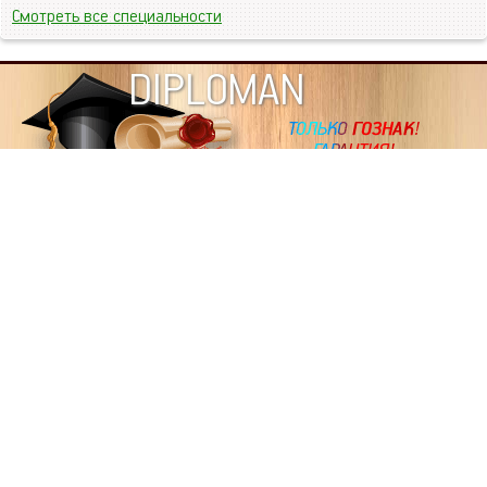
Смотреть все специальности
DIPLOMAN
ИНФОРМАЦИЯ
Копировать статьи, строго ЗАПРЕЩЕНО. Наше авторство
подтверждено, как в Яндекс, так и в Google. Если будете
копировать посты с этого сайта, то Ваш сайт станет
дублем. Так что рано или поздно, но скорее рано,
Вашему ресурсу выпишут штрафные санкции поисковые
системы за то, что Вы у нас воруете тексты. Вас вскоре
выкинут из поиска и наступит темнота над Вашим
ресурсом. Очень надеемся, что этим текстом мы убедили
не воровать статьи на данном ресурсе, так как очень
надоело читать наши публикации на чужих сайтах.
ПОЛЬЗОВАТЕЛЬСКОЕ СОГЛАШЕНИЕ