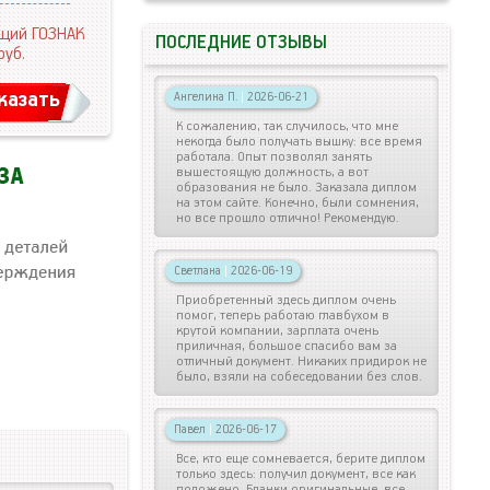
щий ГОЗНАК
ПОСЛЕДНИЕ ОТЗЫВЫ
руб.
казать
Ангелина П.
|
2026-06-21
К сожалению, так случилось, что мне
некогда было получать вышку: все время
работала. Опыт позволял занять
вышестоящую должность, а вот
образования не было. Заказала диплом
на этом сайте. Конечно, были сомнения,
но все прошло отлично! Рекомендую.
Светлана
|
2026-06-19
Приобретенный здесь диплом очень
помог, теперь работаю главбухом в
крутой компании, зарплата очень
приличная, большое спасибо вам за
отличный документ. Никаких придирок не
было, взяли на собеседовании без слов.
Павел
|
2026-06-17
Все, кто еще сомневается, берите диплом
только здесь: получил документ, все как
положено. Бланки оригинальные, все