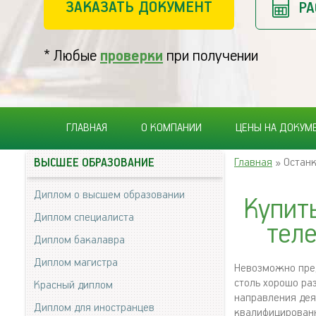
ЗАКАЗАТЬ ДОКУМЕНТ
РА
* Любые
проверки
при получении
ГЛАВНАЯ
О КОМПАНИИ
ЦЕНЫ НА ДОКУМ
Главная
» Останк
ВЫСШЕЕ ОБРАЗОВАНИЕ
Диплом о высшем образовании
Купит
Диплом специалиста
тел
Диплом бакалавра
Диплом магистра
Невозможно пред
столь хорошо ра
Красный диплом
направления дея
Диплом для иностранцев
квалифицированн