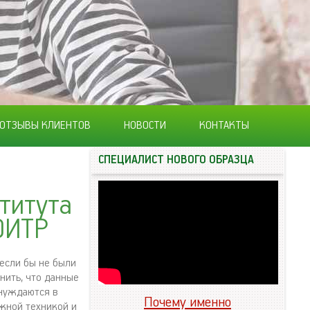
ОТЗЫВЫ КЛИЕНТОВ
НОВОСТИ
КОНТАКТЫ
СПЕЦИАЛИСТ НОВОГО ОБРАЗЦА
титута
ОИТР
если бы не были
нить, что данные
 нуждаются в
Почему именно
жной техникой и