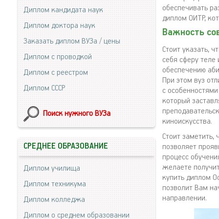
обеспечивать ра
Диплом кандидата наук
диплом ОИТР, ко
Диплом доктора наук
Важность со
Заказать диплом ВУЗа / цены
Стоит указать, 
Диплом с проводкой
себя сферу теле
обеспечению аби
Диплом с реестром
При этом вуз от
Диплом СССР
с особенностями
который заставл
преподавательск
Поиск нужного ВУЗа
киноискусства.
Стоит заметить,
СРЕДНЕЕ ОБРАЗОВАНИЕ
позволяет прояв
процесс обучени
желаете получит
Диплом училища
купить диплом О
Диплом техникума
позволит Вам на
направлении.
Диплом колледжа
Диплом о среднем образовании