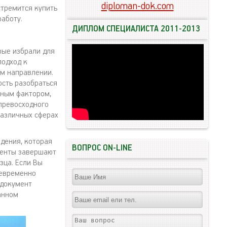
diploman-dok.com
стремится купить
аботу.
ДИПЛОМ СПЕЦИАЛИСТА 2011-2013
рые избрали для
подход к
ом направлении.
ость разобраться
жным фактором,
превосходного
различных сферах
дения, которая
ВОПРОС ON-LINE
риенты завершают
зца. Если Вы
оевременно
 документ
анном