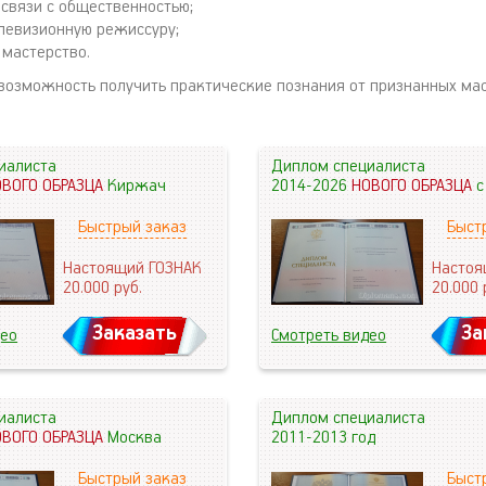
 связи с общественностью;
елевизионную режиссуру;
 мастерство.
 возможность получить практические познания от признанных ма
иалиста
Диплом специалиста
ОВОГО ОБРАЗЦА
Киржач
2014-2026
НОВОГО ОБРАЗЦА
с
Быстрый заказ
Быст
Настоящий ГОЗНАК
Настоя
20.000
руб.
20.000
Заказать
За
део
Смотреть видео
иалиста
Диплом специалиста
ОВОГО ОБРАЗЦА
Москва
2011-2013 год
Быстрый заказ
Быст