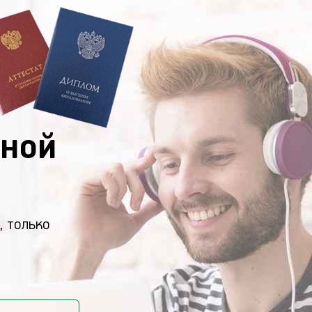
ной
, только