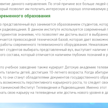
звитие данного направления. По этой причине все больше людей 
торый позволит им получить интересную и хорошо оплачиваемую р
временного образования
что представленный вуз занимается образованием студентов, кото
 и радиовещания. В данном институте используется современный 
туриентов знаниями, что позволяет им достичь высот в выбранн
личается превосходной технической базой, которая дает возможн
 работы современного телевизионного оборудования. Немалова
яет студентов выбирать представленный вуз, выступает наличие 
ого состава, который отличается наличием глубоких познаний в 
 что учебное заведение также курирует Детскую академию телеви
ить таланты детей, достигших 10-летнего возраста. Когда абиту
я, то они станут обладателями документов государственного обра
ь возможность перспективного карьерного роста, то следует св
станкинский Институт Телевидения и Радиовещания. Именно этот
чать свою карьеру на телевиденье или достичь нового уровня в д