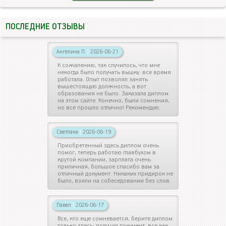
ПОСЛЕДНИЕ ОТЗЫВЫ
Ангелина П.
|
2026-06-21
К сожалению, так случилось, что мне
некогда было получать вышку: все время
работала. Опыт позволял занять
вышестоящую должность, а вот
образования не было. Заказала диплом
на этом сайте. Конечно, были сомнения,
но все прошло отлично! Рекомендую.
Светлана
|
2026-06-19
Приобретенный здесь диплом очень
помог, теперь работаю главбухом в
крутой компании, зарплата очень
приличная, большое спасибо вам за
отличный документ. Никаких придирок не
было, взяли на собеседовании без слов.
Павел
|
2026-06-17
Все, кто еще сомневается, берите диплом
только здесь: получил документ, все как