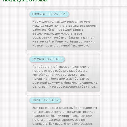
ПОСЛЕДНИЕ ОТЗЫВЫ
Ангелина П.
|
2026-06-21
К сожалению, так случилось, что мне
некогда было получать вышку: все время
работала. Опыт позволял занять
вышестоящую должность, а вот
образования не было. Заказала диплом
на этом сайте. Конечно, были сомнения,
но все прошло отлично! Рекомендую.
Светлана
|
2026-06-19
Приобретенный здесь диплом очень
помог, теперь работаю главбухом в
крутой компании, зарплата очень
приличная, большое спасибо вам за
отличный документ. Никаких придирок не
было, взяли на собеседовании без слов.
Павел
|
2026-06-17
Все, кто еще сомневается, берите диплом
только здесь: получил документ, все как
положено. Бланки оригинальные, все
печати и подписи, словом, все по
стандарту. Как надо. Очень благодарен.