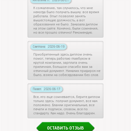
Ангелина П.
|
2026-06-21
К сожалению, так случилось, что мне
некогда было получать вышку: все время
работала. Опыт позволял занять
вышестоящую должность, а вот
образования не было. Заказала диплом
на этом сайте. Конечно, были сомнения,
но все прошло отлично! Рекомендую.
Светлана
|
2026-06-19
Приобретенный здесь диплом очень
помог, теперь работаю главбухом в
крутой компании, зарплата очень
приличная, большое спасибо вам за
отличный документ. Никаких придирок не
было, взяли на собеседовании без слов.
Павел
|
2026-06-17
Все, кто еще сомневается, берите диплом
только здесь: получил документ, все как
положено. Бланки оригинальные, все
печати и подписи, словом, все по
стандарту. Как надо. Очень благодарен.
ОСТАВИТЬ ОТЗЫВ