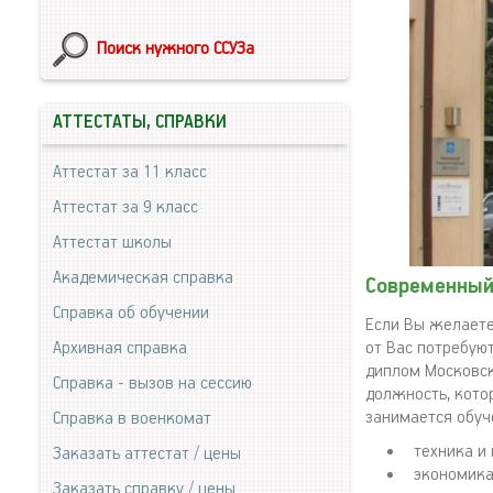
Поиск нужного ССУЗа
АТТЕСТАТЫ, СПРАВКИ
Аттестат за 11 класс
Аттестат за 9 класс
Аттестат школы
Академическая справка
Современный
Справка об обучении
Если Вы желаете 
Архивная справка
от Вас потребуют
диплом Московск
Справка - вызов на сессию
должность, кото
занимается обуч
Справка в военкомат
техника и
Заказать аттестат / цены
экономика
Заказать справку / цены