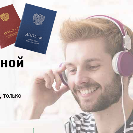
ной
, только