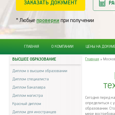
ЗАКАЗАТЬ ДОКУМЕНТ
РА
* Любые
проверки
при получении
ГЛАВНАЯ
О КОМПАНИИ
ЦЕНЫ НА ДОКУМ
Главная
» Москов
ВЫСШЕЕ ОБРАЗОВАНИЕ
Диплом о высшем образовании
Диплом специалиста
те
Диплом бакалавра
Диплом магистра
Сегодня перед к
определиться с 
Красный диплом
образовании. Сто
Диплом для иностранцев
мере востребова