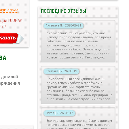
рый заказ
ПОСЛЕДНИЕ ОТЗЫВЫ
щий ГОЗНАК
руб.
Ангелина П.
|
2026-06-21
К сожалению, так случилось, что мне
казать
некогда было получать вышку: все время
работала. Опыт позволял занять
вышестоящую должность, а вот
образования не было. Заказала диплом
на этом сайте. Конечно, были сомнения,
но все прошло отлично! Рекомендую.
Светлана
|
2026-06-19
Приобретенный здесь диплом очень
помог, теперь работаю главбухом в
крутой компании, зарплата очень
приличная, большое спасибо вам за
отличный документ. Никаких придирок не
было, взяли на собеседовании без слов.
Павел
|
2026-06-17
Все, кто еще сомневается, берите диплом
только здесь: получил документ, все как
положено. Бланки оригинальные, все