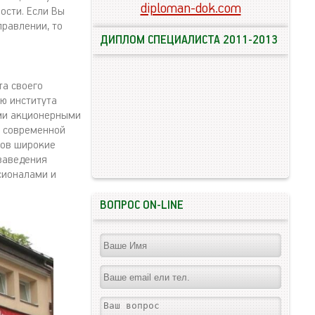
diploman-dok.com
ости. Если Вы
равлении, то
ДИПЛОМ СПЕЦИАЛИСТА 2011-2013
та своего
ью института
ыми акционерными
й современной
тов широкие
заведения
сионалами и
ВОПРОС ON-LINE