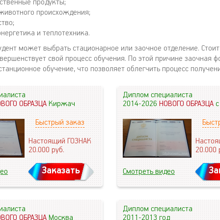
ственные продукты;
животного происхождения;
ство;
энергетика и теплотехника.
удент может выбрать стационарное или заочное отделение. Стоит 
овершенствует свой процесс обучения. По этой причине заочная 
станционное обучение, что позволяет облегчить процесс получен
иалиста
Диплом специалиста
ОВОГО ОБРАЗЦА
Киржач
2014-2026
НОВОГО ОБРАЗЦА
с
Быстрый заказ
Быст
Настоящий ГОЗНАК
Настоя
20.000
руб.
20.000
Заказать
За
део
Смотреть видео
иалиста
Диплом специалиста
ОВОГО ОБРАЗЦА
Москва
2011-2013 год