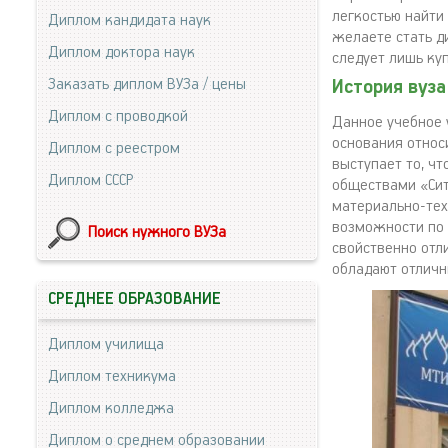
легкостью найти
Диплом кандидата наук
желаете стать д
Диплом доктора наук
следует лишь ку
Заказать диплом ВУЗа / цены
История вуза
Диплом с проводкой
Данное учебное 
основания относ
Диплом с реестром
выступает то, ч
Диплом СССР
обществами «Сит
материально-тех
возможности по 
Поиск нужного ВУЗа
свойственно отл
обладают отличн
СРЕДНЕЕ ОБРАЗОВАНИЕ
Диплом училища
Диплом техникума
Диплом колледжа
Диплом о среднем образовании