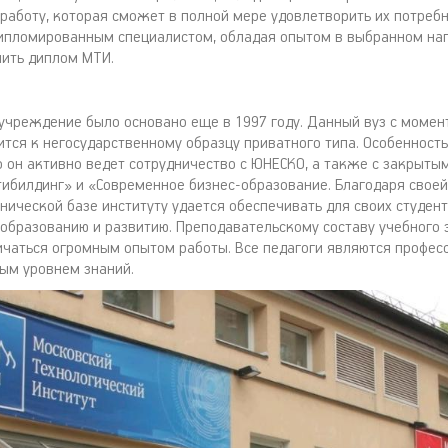
 работу, которая сможет в полной мере удовлетворить их потребн
ипломированным специалистом, обладая опытом в выбранном нап
пить диплом МТИ.
учреждение было основано еще в 1997 году. Данный вуз с момен
ится к негосударственному образцу приватного типа. Особенност
то он активно ведет сотрудничество с ЮНЕСКО, а также с закрыт
ибилдинг» и «Современное бизнес-образование. Благодаря свое
нической базе институту удается обеспечивать для своих студен
образованию и развитию. Преподавательскому составу учебного 
ичаться огромным опытом работы. Все педагоги являются профес
ым уровнем знаний.