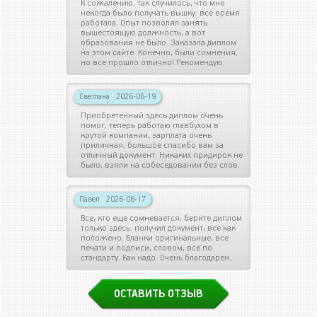
К сожалению, так случилось, что мне
некогда было получать вышку: все время
работала. Опыт позволял занять
вышестоящую должность, а вот
образования не было. Заказала диплом
на этом сайте. Конечно, были сомнения,
но все прошло отлично! Рекомендую.
Светлана
|
2026-06-19
Приобретенный здесь диплом очень
помог, теперь работаю главбухом в
крутой компании, зарплата очень
приличная, большое спасибо вам за
отличный документ. Никаких придирок не
было, взяли на собеседовании без слов.
Павел
|
2026-06-17
Все, кто еще сомневается, берите диплом
только здесь: получил документ, все как
положено. Бланки оригинальные, все
печати и подписи, словом, все по
стандарту. Как надо. Очень благодарен.
ОСТАВИТЬ ОТЗЫВ