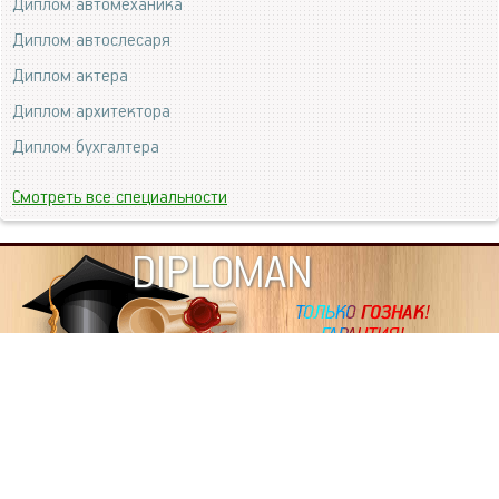
Диплом автомеханика
Диплом автослесаря
Диплом актера
Диплом архитектора
Диплом бухгалтера
Смотреть все специальности
DIPLOMAN
ИНФОРМАЦИЯ
Копировать статьи, строго ЗАПРЕЩЕНО. Наше авторство
подтверждено, как в Яндекс, так и в Google. Если будете
копировать посты с этого сайта, то Ваш сайт станет
дублем. Так что рано или поздно, но скорее рано,