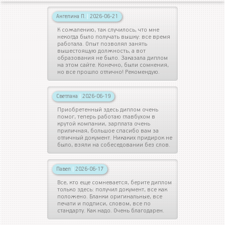
Ангелина П.
|
2026-06-21
К сожалению, так случилось, что мне
некогда было получать вышку: все время
работала. Опыт позволял занять
вышестоящую должность, а вот
образования не было. Заказала диплом
на этом сайте. Конечно, были сомнения,
но все прошло отлично! Рекомендую.
Светлана
|
2026-06-19
Приобретенный здесь диплом очень
помог, теперь работаю главбухом в
крутой компании, зарплата очень
приличная, большое спасибо вам за
отличный документ. Никаких придирок не
было, взяли на собеседовании без слов.
Павел
|
2026-06-17
Все, кто еще сомневается, берите диплом
только здесь: получил документ, все как
положено. Бланки оригинальные, все
печати и подписи, словом, все по
стандарту. Как надо. Очень благодарен.