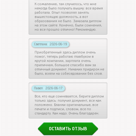
К сожалению, так случилось, что мне
некогда было получать вышку: все время
работала. Опыт позволял занять
вышестоящую должность, а вот
образования не было. Заказала диплом
на этом сайте. Конечно, были сомнения,
но все прошло отлично! Рекомендую.
Светлана
|
2026-06-19
Приобретенный здесь диплом очень
помог, теперь работаю главбухом в
крутой компании, зарплата очень
приличная, большое спасибо вам за
отличный документ. Никаких придирок не
было, взяли на собеседовании без слов.
Павел
|
2026-06-17
Все, кто еще сомневается, берите диплом
только здесь: получил документ, все как
положено. Бланки оригинальные, все
печати и подписи, словом, все по
стандарту. Как надо. Очень благодарен.
ОСТАВИТЬ ОТЗЫВ