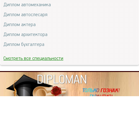
Диплом автомеханика
Диплом автослесаря
Диплом актера
Диплом архитектора
Диплом бухгалтера
Смотреть все специальности
DIPLOMAN
ИНФОРМАЦИЯ
Копировать статьи, строго ЗАПРЕЩЕНО. Наше авторство
подтверждено, как в Яндекс, так и в Google. Если будете
копировать посты с этого сайта, то Ваш сайт станет
дублем. Так что рано или поздно, но скорее рано,