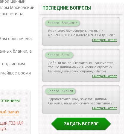
такой ценный
иплом Московский
ПОСЛЕДНИЕ ВОПРОСЫ
ельности на
Вопрос
|
Владислав
Как я могу быть уверен, что вы не
мошенники и не кинете меня на деньги?
Вам обеспечена;
Смотреть ответ
анных бланки, а
Вопрос
|
Антон
Добрый вечер! Скажите, вы занимаетесь
т подлинным.
только дипломами? А можно сделать у
Вас академическую справку? Антон
ближайшее время
Смотреть ответ
Вопрос
|
Кирилл
Здравствуйте! Хочу заказать диплом.
 отличием
Скажите, на какую сумму рассчитывать?
Смотреть ответ
рый заказ
щий ГОЗНАК
ЗАДАТЬ ВОПРОС
руб.