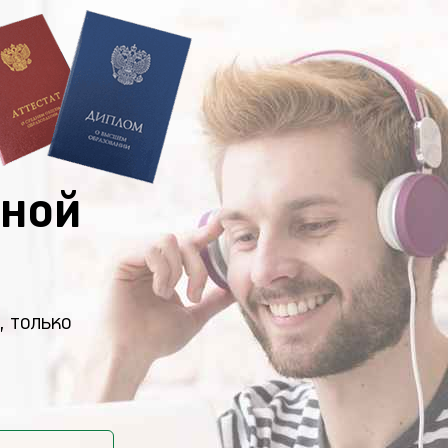
ной
, только