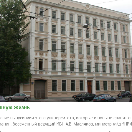
ешную жизнь
огие выпускники этого университета, которые и поныне славят ег
ланин, бессменный ведущий КВН А.В. Масляков, министр ж/д КНР Ф