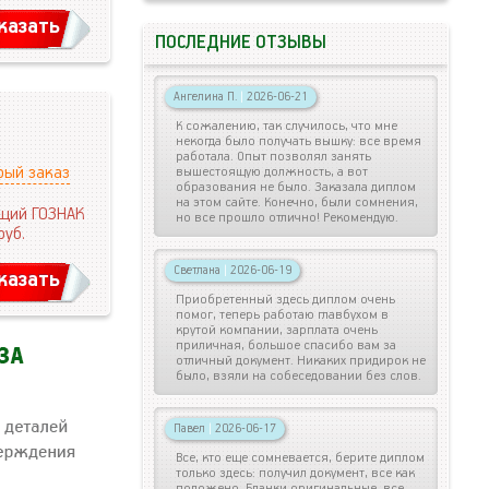
казать
ПОСЛЕДНИЕ ОТЗЫВЫ
Ангелина П.
|
2026-06-21
К сожалению, так случилось, что мне
некогда было получать вышку: все время
работала. Опыт позволял занять
рый заказ
вышестоящую должность, а вот
образования не было. Заказала диплом
на этом сайте. Конечно, были сомнения,
щий ГОЗНАК
но все прошло отлично! Рекомендую.
руб.
Светлана
|
2026-06-19
казать
Приобретенный здесь диплом очень
помог, теперь работаю главбухом в
крутой компании, зарплата очень
приличная, большое спасибо вам за
отличный документ. Никаких придирок не
было, взяли на собеседовании без слов.
Павел
|
2026-06-17
Все, кто еще сомневается, берите диплом
только здесь: получил документ, все как
положено. Бланки оригинальные, все