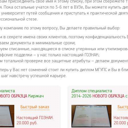
ам присоединить свое имя к этому списку, при этом сбережете 
я. Пока остальные учатся по 5-6 лет в ВУЗе, Вы можете купить д
 университет путей сообщения и приступать к практической деят
ссиональной стезе.
у компанию по этому вопросу, Вы делаете правильный выбор:
 в секрете имена своих клиентов, поэтому конфиденциальность 
ваем документы в минимальные сроки;
зуем списанные, находящиеся в списке утерянных или утилизиров
афские подделки – у нас только настоящий ГОЗНАК;
м тотальной проверке все защитные атрибуты – делаем докумен
еперь у Вас нет сомнений стоит ли купить диплом МГУПС и Вы в 
 шаг навстречу успешной карьере.
иалиста
Диплом специалиста
ОВОГО ОБРАЗЦА
Киржач
2014-2026
НОВОГО ОБРАЗЦА
с
Быстрый заказ
Быст
Настоящий ГОЗНАК
Настоя
20.000
руб.
20.000