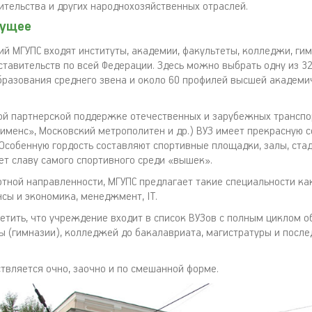
оительства и других народнохозяйственных отраслей.
дущее
ий МГУПС входят институты, академии, факультеты, колледжи, гим
ставительств по всей Федерации. Здесь можно выбрать одну из 3
бразования среднего звена и около 60 профилей высшей академи
ой партнерской поддержке отечественных и зарубежных трансп
Сименс», Московский метрополитен и др.) ВУЗ имеет прекрасную 
 Особенную гордость составляют спортивные площадки, залы, ста
ет славу самого спортивного среди «вышек».
тной направленности, МГУПС предлагает такие специальности ка
нсы и экономика, менеджмент, IT.
етить, что учреждение входит в список ВУЗов с полным циклом о
ы (гимназии), колледжей до бакалавриата, магистратуры и посл
твляется очно, заочно и по смешанной форме.