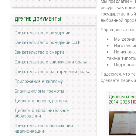
Мы предлагаем В
ресурс, как врем
государственный
ДРУГИЕ ДОКУМЕНТЫ
выбранной профе
Обращаясь в наш
Свидетельство о рождении
Мы держим
Свидетельство о рождении СССР
Изготавли
Не исполь
Свидетельство о смерти
также типогр
Свидетельство о заключении брака
Подвергае
Свидетельство о расторжении брака
Надеемся, что т
сделаете первый
Приложение к диплому
Бланк диплома грамоты
Диплом спец
Диплом о переподготовке
2014-2026
Н
Диплом о дополнительном
образовании
Свидетельство о повышении
квалификации