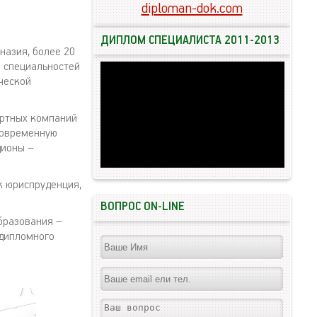
diploman-dok.com
ДИПЛОМ СПЕЦИАЛИСТА 2011-2013
назия, более 20
2 специальностей
ческой
ортных компаний
современную
дионы –
к юриспруденция,
ВОПРОС ON-LINE
бразования –
едипломного