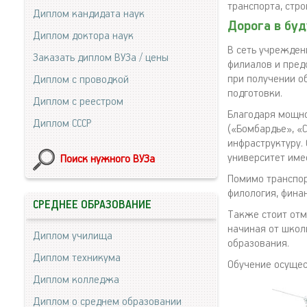
транспорта, стр
Диплом кандидата наук
Дорога в бу
Диплом доктора наук
В сеть учрежден
Заказать диплом ВУЗа / цены
филиалов и пред
при получении о
Диплом с проводкой
подготовки.
Диплом с реестром
Благодаря мощн
Диплом СССР
(«Бомбардье», «
инфраструктуру.
университет име
Поиск нужного ВУЗа
Помимо транспор
филология, фина
СРЕДНЕЕ ОБРАЗОВАНИЕ
Также стоит отм
начиная от школ
Диплом училища
образования.
Диплом техникума
Обучение осущес
Диплом колледжа
Диплом о среднем образовании