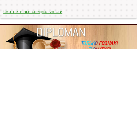
Смотреть все специальности
DIPLOMAN
ИНФОРМАЦИЯ
Копировать статьи, строго ЗАПРЕЩЕНО. Наше авторство
подтверждено, как в Яндекс, так и в Google. Если будете
копировать посты с этого сайта, то Ваш сайт станет
дублем. Так что рано или поздно, но скорее рано,
Вашему ресурсу выпишут штрафные санкции поисковые
системы за то, что Вы у нас воруете тексты. Вас вскоре
выкинут из поиска и наступит темнота над Вашим
ресурсом. Очень надеемся, что этим текстом мы убедили
не воровать статьи на данном ресурсе, так как очень
надоело читать наши публикации на чужих сайтах.