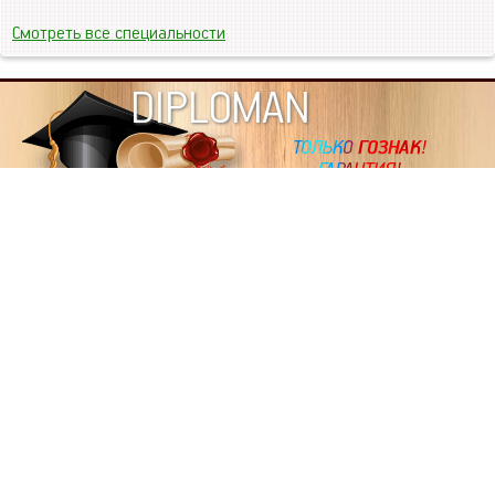
Смотреть все специальности
DIPLOMAN
ИНФОРМАЦИЯ
Копировать статьи, строго ЗАПРЕЩЕНО. Наше авторство
подтверждено, как в Яндекс, так и в Google. Если будете
копировать посты с этого сайта, то Ваш сайт станет
дублем. Так что рано или поздно, но скорее рано,
Вашему ресурсу выпишут штрафные санкции поисковые
системы за то, что Вы у нас воруете тексты. Вас вскоре
выкинут из поиска и наступит темнота над Вашим
ресурсом. Очень надеемся, что этим текстом мы убедили
не воровать статьи на данном ресурсе, так как очень
надоело читать наши публикации на чужих сайтах.
ПОЛЬЗОВАТЕЛЬСКОЕ СОГЛАШЕНИЕ