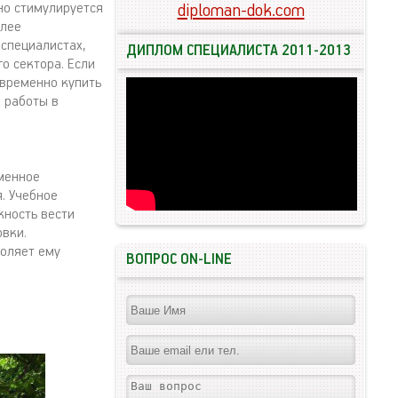
но стимулируется
diploman-dok.com
олее
специалистах,
ДИПЛОМ СПЕЦИАЛИСТА 2011-2013
о сектора. Если
овременно купить
 работы в
еменное
. Учебное
жность вести
вки.
воляет ему
ВОПРОС ON-LINE