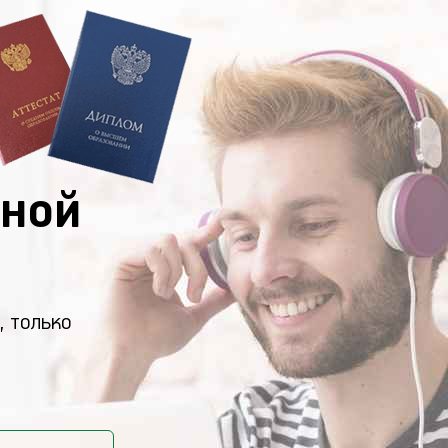
ной
, только