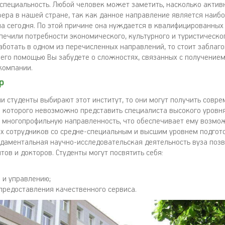
специальность. Любой человек может заметить, насколько актив
фера в нашей стране, так как данное направление является наиб
а сегодня. По этой причине она нуждается в квалифицированных 
печили потребности экономического, культурного и туристическог
аботать в одном из перечисленных направлений, то стоит заблаг
 его помощью Вы забудете о сложностях, связанных с получением
компании.
р
ли студенты выбирают этот институт, то они могут получить совр
з которого невозможно представить специалиста высокого уровня
 многопрофильную направленность, что обеспечивает ему возмо
х сотрудников со средне-специальным и высшим уровнем подгото
даментальная научно-исследовательская деятельность вуза поз
тов и докторов. Студенты могут посвятить себя:
 и управлению;
предоставления качественного сервиса.