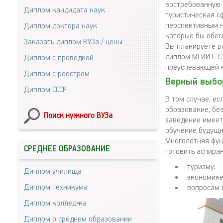
востребованную 
Диплом кандидата наук
туристическая с
перспективным н
Диплом доктора наук
которые бы обес
Заказать диплом ВУЗа / цены
Вы планируете р
диплом МГИИТ. С
Диплом с проводкой
преуспевающей 
Диплом с реестром
Верный выбо
Диплом СССР
В том случае, ес
образование, бе
Поиск нужного ВУЗа
заведение имеет
обучение будущи
Многолетняя фун
СРЕДНЕЕ ОБРАЗОВАНИЕ
готовить аспиран
туризму;
Диплом училища
экономике
Диплом техникума
вопросам 
Диплом колледжа
Диплом о среднем образовании