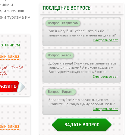
нием и
ПОСЛЕДНИЕ ВОПРОСЫ
или заочную
рии туризма им.
Вопрос
|
Владислав
Как я могу быть уверен, что вы не
мошенники и не кинете меня на деньги?
Смотреть ответ
 отличием
Вопрос
|
Антон
рый заказ
Добрый вечер! Скажите, вы занимаетесь
щий ГОЗНАК
только дипломами? А можно сделать у
Вас академическую справку? Антон
руб.
Смотреть ответ
казать
Вопрос
|
Кирилл
Здравствуйте! Хочу заказать диплом.
Скажите, на какую сумму рассчитывать?
Смотреть ответ
ЗАДАТЬ ВОПРОС
рый заказ