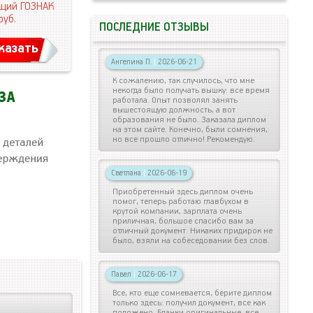
щий ГОЗНАК
руб.
ПОСЛЕДНИЕ ОТЗЫВЫ
казать
Ангелина П.
|
2026-06-21
К сожалению, так случилось, что мне
некогда было получать вышку: все время
работала. Опыт позволял занять
вышестоящую должность, а вот
образования не было. Заказала диплом
на этом сайте. Конечно, были сомнения,
но все прошло отлично! Рекомендую.
Светлана
|
2026-06-19
Приобретенный здесь диплом очень
помог, теперь работаю главбухом в
крутой компании, зарплата очень
приличная, большое спасибо вам за
отличный документ. Никаких придирок не
было, взяли на собеседовании без слов.
Павел
|
2026-06-17
Все, кто еще сомневается, берите диплом
только здесь: получил документ, все как
положено. Бланки оригинальные, все