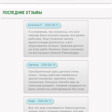
ПОСЛЕДНИЕ ОТЗЫВЫ
Ангелина П.
|
2026-06-21
К сожалению, так случилось, что мне
некогда было получать вышку: все время
работала. Опыт позволял занять
вышестоящую должность, а вот
образования не было. Заказала диплом
на этом сайте. Конечно, были сомнения,
но все прошло отлично! Рекомендую.
Светлана
|
2026-06-19
Приобретенный здесь диплом очень
помог, теперь работаю главбухом в
крутой компании, зарплата очень
приличная, большое спасибо вам за
отличный документ. Никаких придирок не
было, взяли на собеседовании без слов.
Павел
|
2026-06-17
Все, кто еще сомневается, берите диплом
только здесь: получил документ, все как