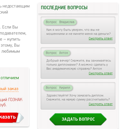
сь недостающим
ПОСЛЕДНИЕ ВОПРОСЫ
ский
Вопрос
|
Владислав
. Если Вы
Как я могу быть уверен, что вы не
еподавателем,
мошенники и не кинете меня на деньги?
Смотреть ответ
е – купить
 этому, Вы
ся любимым
Вопрос
|
Антон
Добрый вечер! Скажите, вы занимаетесь
только дипломами? А можно сделать у
Вас академическую справку? Антон
Смотреть ответ
 отличием
Вопрос
|
Кирилл
рый заказ
Здравствуйте! Хочу заказать диплом.
щий ГОЗНАК
Скажите, на какую сумму рассчитывать?
Смотреть ответ
руб.
казать
ЗАДАТЬ ВОПРОС