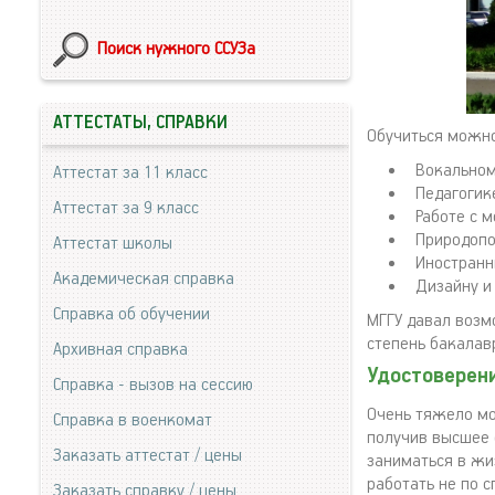
Поиск нужного ССУЗа
АТТЕСТАТЫ, СПРАВКИ
Обучиться можно
Вокальном
Аттестат за 11 класс
Педагогике
Аттестат за 9 класс
Работе с 
Природопо
Аттестат школы
Иностранн
Академическая справка
Дизайну и
Справка об обучении
МГГУ давал возм
степень бакалавр
Архивная справка
Удостоверен
Справка - вызов на сессию
Очень тяжело мо
Справка в военкомат
получив высшее о
Заказать аттестат / цены
заниматься в жи
работать не по с
Заказать справку / цены