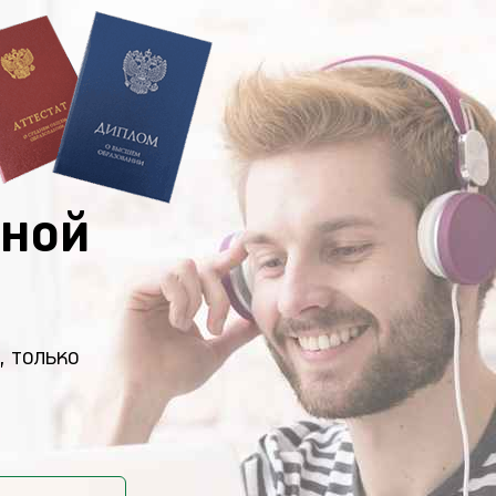
ной
, только