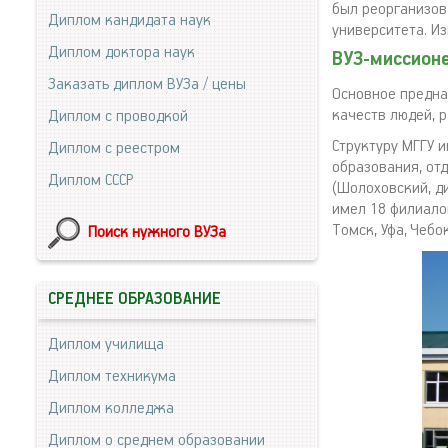
был реорганизов
Диплом кандидата наук
университета. И
Диплом доктора наук
ВУЗ-миссион
Заказать диплом ВУЗа / цены
Основное предна
качеств людей, 
Диплом с проводкой
Структуру МГГУ 
Диплом с реестром
образования, от
Диплом СССР
(Шолоховский, д
имел 18 филиалов
Томск, Уфа, Чебо
Поиск нужного ВУЗа
СРЕДНЕЕ ОБРАЗОВАНИЕ
Диплом училища
Диплом техникума
Диплом колледжа
Диплом о среднем образовании