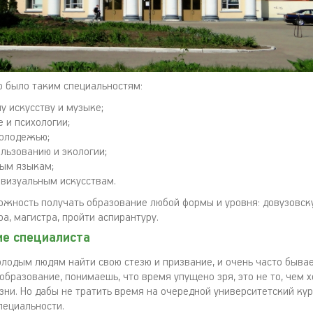
 было таким специальностям:
у искусству и музыке;
 и психологии;
молодежью;
льзованию и экологии;
ым языкам;
 визуальным искусствам.
ожность получать образование любой формы и уровня: довузовск
а, магистра, пройти аспирантуру.
ие специалиста
лодым людям найти свою стезю и призвание, и очень часто бывае
бразование, понимаешь, что время упущено зря, это не то, чем 
зни. Но дабы не тратить время на очередной университетский кур
пециальности.