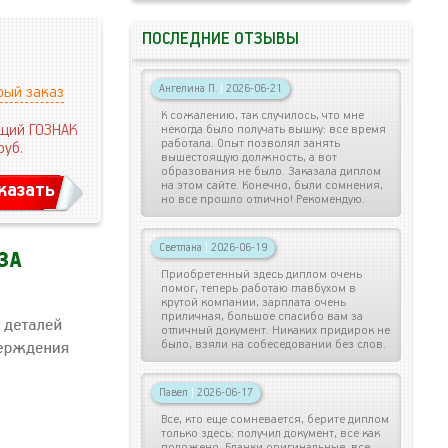
ПОСЛЕДНИЕ ОТЗЫВЫ
Ангелина П.
|
2026-06-21
рый заказ
К сожалению, так случилось, что мне
щий ГОЗНАК
некогда было получать вышку: все время
работала. Опыт позволял занять
руб.
вышестоящую должность, а вот
образования не было. Заказала диплом
на этом сайте. Конечно, были сомнения,
казать
но все прошло отлично! Рекомендую.
Светлана
|
2026-06-19
Приобретенный здесь диплом очень
помог, теперь работаю главбухом в
крутой компании, зарплата очень
приличная, большое спасибо вам за
отличный документ. Никаких придирок не
было, взяли на собеседовании без слов.
Павел
|
2026-06-17
Все, кто еще сомневается, берите диплом
только здесь: получил документ, все как
положено. Бланки оригинальные, все