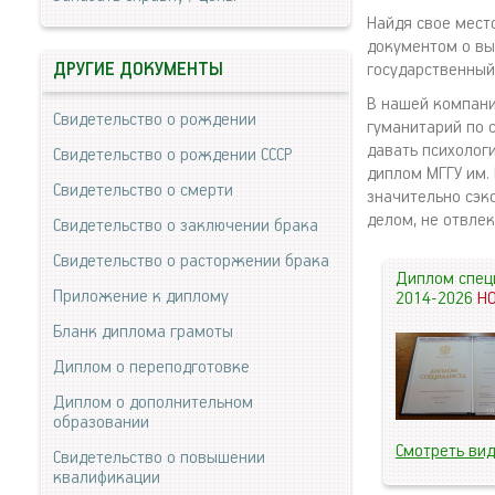
Найдя свое мест
документом о вы
ДРУГИЕ ДОКУМЕНТЫ
государственный
В нашей компани
Свидетельство о рождении
гуманитарий по 
давать психолог
Свидетельство о рождении СССР
диплом МГГУ им.
Свидетельство о смерти
значительно сэк
делом, не отвлек
Свидетельство о заключении брака
Свидетельство о расторжении брака
Диплом спец
Приложение к диплому
2014-2026
Н
Бланк диплома грамоты
Диплом о переподготовке
Диплом о дополнительном
образовании
Смотреть ви
Свидетельство о повышении
квалификации