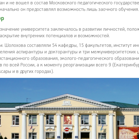
ан и не вошел в состав Московского педагогического государств
значально он предоставлял возможность лишь заочного обучения.
ер
значение университета заключалось в развитии личностей, пол
раскрытие внутренних потенциалов и возможностей.
им. Шолохова составляли 54 кафедры, 15 факультетов, институт и
деления аспирантуры и докторантуры и три межуниверситетских 
истанционного образования, эколого-педагогического образовани
 по всей России, а к моменту реорганизации всего 9 (Екатеринбур
ксары и в других городах).