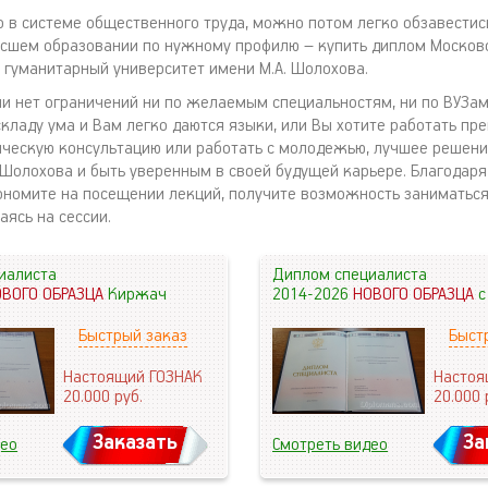
о в системе общественного труда, можно потом легко обзавести
сшем образовании по нужному профилю – купить диплом Москов
 гуманитарный университет имени М.А. Шолохова.
и нет ограничений ни по желаемым специальностям, ни по ВУЗам
складу ума и Вам легко даются языки, или Вы хотите работать пр
ическую консультацию или работать с молодежью, лучшее решени
 Шолохова и быть уверенным в своей будущей карьере. Благодаря
ономите на посещении лекций, получите возможность занимать
аясь на сессии.
иалиста
Диплом специалиста
ОВОГО ОБРАЗЦА
Киржач
2014-2026
НОВОГО ОБРАЗЦА
с
Быстрый заказ
Быст
Настоящий ГОЗНАК
Настоя
20.000
руб.
20.000
Заказать
За
део
Смотреть видео