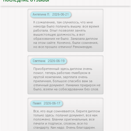
ПОСЛЕДНИЕ ОТЗЫВЫ
Ангелина П.
|
2026-06-21
К сожалению, так случилось, что мне
некогда было получать вышку: все время
работала. Опыт позволял занять
вышестоящую должность, а вот
образования не было. Заказала диплом
на этом сайте. Конечно, были сомнения,
но все прошло отлично! Рекомендую.
Светлана
|
2026-06-19
Приобретенный здесь диплом очень
помог, теперь работаю главбухом в
крутой компании, зарплата очень
приличная, большое спасибо вам за
отличный документ. Никаких придирок не
было, взяли на собеседовании без слов.
Павел
|
2026-06-17
Все, кто еще сомневается, берите диплом
только здесь: получил документ, все как
положено. Бланки оригинальные, все
печати и подписи, словом, все по
стандарту. Как надо. Очень благодарен.