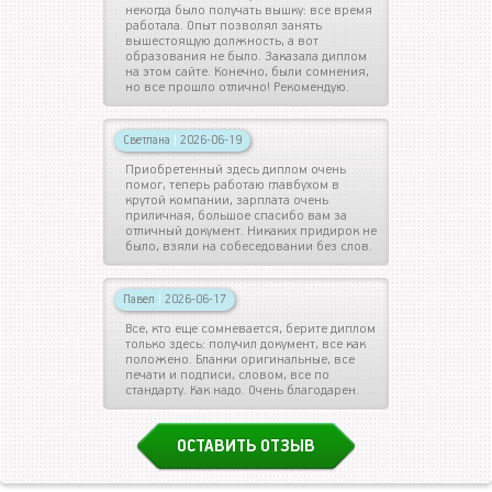
некогда было получать вышку: все время
работала. Опыт позволял занять
вышестоящую должность, а вот
образования не было. Заказала диплом
на этом сайте. Конечно, были сомнения,
но все прошло отлично! Рекомендую.
Светлана
|
2026-06-19
Приобретенный здесь диплом очень
помог, теперь работаю главбухом в
крутой компании, зарплата очень
приличная, большое спасибо вам за
отличный документ. Никаких придирок не
было, взяли на собеседовании без слов.
Павел
|
2026-06-17
Все, кто еще сомневается, берите диплом
только здесь: получил документ, все как
положено. Бланки оригинальные, все
печати и подписи, словом, все по
стандарту. Как надо. Очень благодарен.
ОСТАВИТЬ ОТЗЫВ