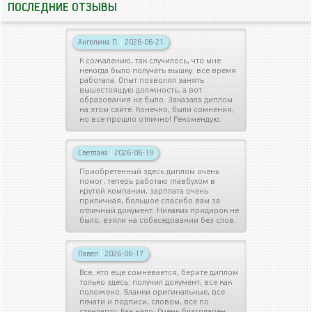
ПОСЛЕДНИЕ ОТЗЫВЫ
Ангелина П.
|
2026-06-21
К сожалению, так случилось, что мне
некогда было получать вышку: все время
работала. Опыт позволял занять
вышестоящую должность, а вот
образования не было. Заказала диплом
на этом сайте. Конечно, были сомнения,
но все прошло отлично! Рекомендую.
Светлана
|
2026-06-19
Приобретенный здесь диплом очень
помог, теперь работаю главбухом в
крутой компании, зарплата очень
приличная, большое спасибо вам за
отличный документ. Никаких придирок не
было, взяли на собеседовании без слов.
Павел
|
2026-06-17
Все, кто еще сомневается, берите диплом
только здесь: получил документ, все как
положено. Бланки оригинальные, все
печати и подписи, словом, все по
стандарту. Как надо. Очень благодарен.