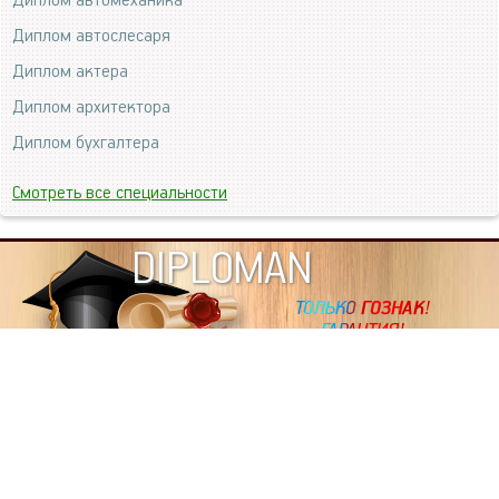
Диплом автомеханика
Диплом автослесаря
Диплом актера
Диплом архитектора
Диплом бухгалтера
Смотреть все специальности
DIPLOMAN
ИНФОРМАЦИЯ
Копировать статьи, строго ЗАПРЕЩЕНО. Наше авторство
подтверждено, как в Яндекс, так и в Google. Если будете
копировать посты с этого сайта, то Ваш сайт станет
дублем. Так что рано или поздно, но скорее рано,
Вашему ресурсу выпишут штрафные санкции поисковые