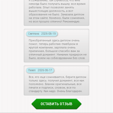
К сожалению, так случилось, что мне
некогда было получать вышку: все время
работала. Опыт позволял занять
вышестоящую должность, а вот
образования не было. Заказала диплом
на этом сайте. Конечно, были сомнения,
но все прошло отлично! Рекомендую.
Светлана
|
2026-06-19
Приобретенный здесь диплом очень
помог, теперь работаю главбухом в
крутой компании, зарплата очень
приличная, большое спасибо вам за
отличный документ. Никаких придирок не
было, взяли на собеседовании без слов.
Павел
|
2026-06-17
Все, кто еще сомневается, берите диплом
только здесь: получил документ, все как
положено. Бланки оригинальные, все
печати и подписи, словом, все по
стандарту. Как надо. Очень благодарен.
ОСТАВИТЬ ОТЗЫВ