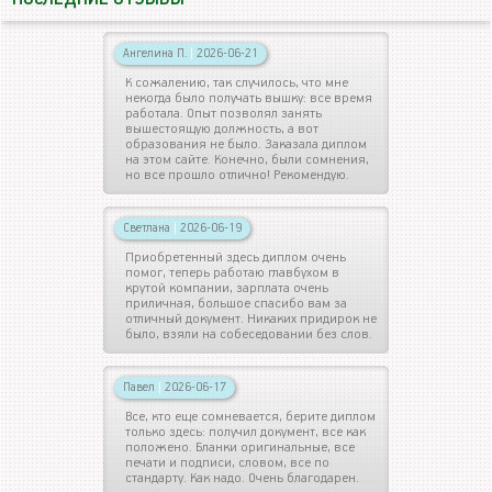
Ангелина П.
|
2026-06-21
К сожалению, так случилось, что мне
некогда было получать вышку: все время
работала. Опыт позволял занять
вышестоящую должность, а вот
образования не было. Заказала диплом
на этом сайте. Конечно, были сомнения,
но все прошло отлично! Рекомендую.
Светлана
|
2026-06-19
Приобретенный здесь диплом очень
помог, теперь работаю главбухом в
крутой компании, зарплата очень
приличная, большое спасибо вам за
отличный документ. Никаких придирок не
было, взяли на собеседовании без слов.
Павел
|
2026-06-17
Все, кто еще сомневается, берите диплом
только здесь: получил документ, все как
положено. Бланки оригинальные, все
печати и подписи, словом, все по
стандарту. Как надо. Очень благодарен.