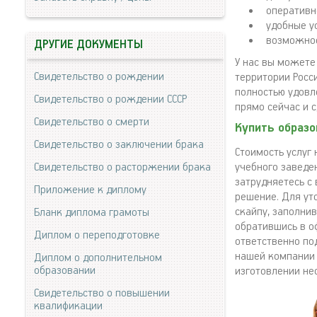
оперативн
удобные у
возможнос
ДРУГИЕ ДОКУМЕНТЫ
У нас вы можете
Свидетельство о рождении
территории Росс
полностью удовл
Свидетельство о рождении СССР
прямо сейчас и 
Свидетельство о смерти
Купить образо
Свидетельство о заключении брака
Стоимость услуг
Свидетельство о расторжении брака
учебного заведе
затрудняетесь с
Приложение к диплому
решение. Для ут
скайпу, заполни
Бланк диплома грамоты
обратившись в о
Диплом о переподготовке
ответственно по
нашей компании 
Диплом о дополнительном
образовании
изготовлении не
Свидетельство о повышении
квалификации