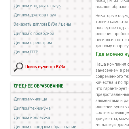
выходом из тако
Диплом кандидата наук
высшее образова
Диплом доктора наук
Некоторые осужд
только самостоят
Заказать диплом ВУЗа / цены
последние годы 
Диплом с проводкой
решения проблем
несколько лет с
Диплом с реестром
данному вопросу
Диплом СССР
Где можно к
Наша компания о
Поиск нужного ВУЗа
занесением в ре
современного те
качества и по п
СРЕДНЕЕ ОБРАЗОВАНИЕ
что гарантирует
предоставленны
Диплом училища
элементами и ра
решении купить 
Диплом техникума
соответствующем
Диплом колледжа
документы, можн
желаемую должн
Диплом о среднем образовании