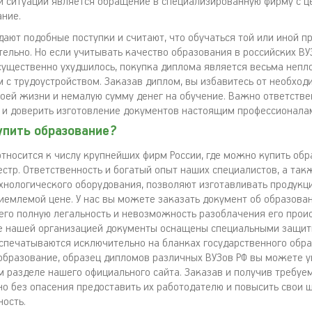
й ситуации является обращение в специализированную фирму с ц
ние.
ают подобные поступки и считают, что обучаться той или иной п
ельно. Но если учитывать качество образования в российских ВУЗ
существенно ухудшилось, покупка диплома является весьма непл
 с трудоустройством. Заказав диплом, вы избавитесь от необход
воей жизни и немалую сумму денег на обучение. Важно ответстве
 и доверить изготовление документов настоящим профессионала
упить образование?
тносится к числу крупнейших фирм России, где можно купить обр
естр. Ответственность и богатый опыт наших специалистов, а так
хнологического оборудования, позволяют изготавливать продукц
риемлемой цене. У нас вы можете заказать документ об образован
 его полную легальность и невозможность разоблачения его прои
е нашей организацией документы оснащены специальными защи
спечатываются исключительно на бланках государственного обра
образование, образец дипломов различных ВУЗов РФ вы можете у
 разделе нашего официального сайта. Заказав и получив требуе
о без опасения предоставить их работодателю и повысить свои 
ость.