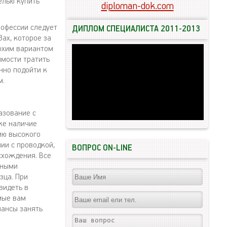
елью купить
diploman-dok.com
рофессии следует
ДИПЛОМ СПЕЦИАЛИСТА 2011-2013
ах, которое за
охим вариантом
имости тратить
нно подойти к
м.
азование с
же наличие
ию высокого
ии с проводкой,
ВОПРОС ON-LINE
схождения. Все
тными
зца. При
видеть в
мые вам
шансы занять