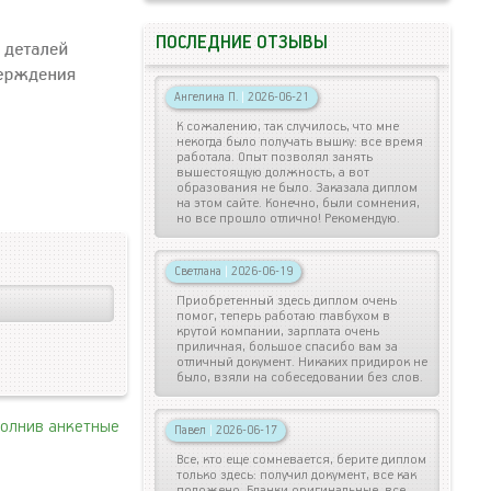
ПОСЛЕДНИЕ ОТЗЫВЫ
Ангелина П.
|
2026-06-21
К сожалению, так случилось, что мне
некогда было получать вышку: все время
работала. Опыт позволял занять
вышестоящую должность, а вот
образования не было. Заказала диплом
на этом сайте. Конечно, были сомнения,
но все прошло отлично! Рекомендую.
Светлана
|
2026-06-19
Приобретенный здесь диплом очень
помог, теперь работаю главбухом в
крутой компании, зарплата очень
приличная, большое спасибо вам за
отличный документ. Никаких придирок не
было, взяли на собеседовании без слов.
полнив анкетные
Павел
|
2026-06-17
Все, кто еще сомневается, берите диплом
только здесь: получил документ, все как
положено. Бланки оригинальные, все