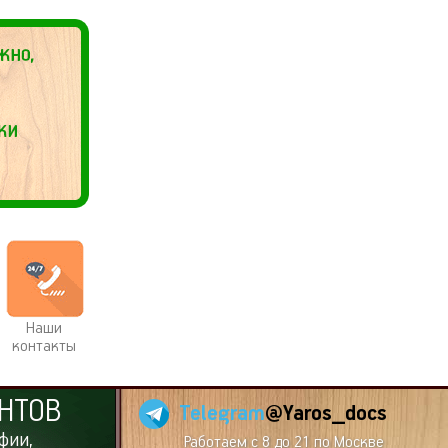
Наши
контакты
НТОВ
Telegram
@Yaros_docs
фии,
Работаем с 8 до 21 по Москве