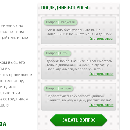
ПОСЛЕДНИЕ ВОПРОСЫ
Вопрос
|
Владислав
ложенных на
Как я могу быть уверен, что вы не
зволяет нам
мошенники и не кинете меня на деньги?
ащайтесь к нам
Смотреть ответ
Вопрос
|
Антон
Добрый вечер! Скажите, вы занимаетесь
иком высшего
только дипломами? А можно сделать у
ли вы
Вас академическую справку? Антон
Смотреть ответ
нять правильное
по телефону,
очту или
Вопрос
|
Кирилл
альность и
Здравствуйте! Хочу заказать диплом.
 к сотрудникам
Скажите, на какую сумму рассчитывать?
щь в
Смотреть ответ
ЗАДАТЬ ВОПРОС