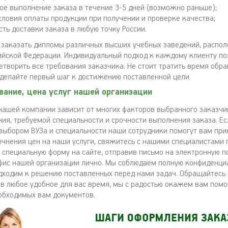
ое выполнение заказа в течение 3-5 дней (возможно раньше);
словия оплаты продукции при получении и проверке качества;
ть доставки заказа в любую точку России.
 заказать дипломы различных высших учебных заведений, распо
ийской Федерации. Индивидуальный подход к каждому клиенту по
етворить все требования заказчика. Не стоит тратить время обр
сделайте первый шаг к достижению поставленной цели.
вание, цена услуг нашей организации
 нашей компании зависит от многих факторов выбранного заказч
ния, требуемой специальности и срочности выполнения заказа. Ес
 выбором ВУЗа и специальности наши сотрудники помогут вам при
очнения цен на наши услуги, свяжитесь с нашими специалистами 
в специальную форму на сайте, отправив письмо на электронную п
фис нашей организации лично. Мы соблюдаем полную конфиденци
дходим к решению поставленных перед нами задач. Обращайтесь
в любое удобное для вас время, мы с радостью окажем вам помо
обходимых вам документов.