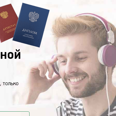
ной
, только