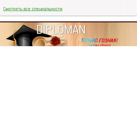
Смотреть все специальности
DIPLOMAN
ИНФОРМАЦИЯ
Копировать статьи, строго ЗАПРЕЩЕНО. Наше авторство
подтверждено, как в Яндекс, так и в Google. Если будете
копировать посты с этого сайта, то Ваш сайт станет
дублем. Так что рано или поздно, но скорее рано,
Вашему ресурсу выпишут штрафные санкции поисковые
системы за то, что Вы у нас воруете тексты. Вас вскоре
выкинут из поиска и наступит темнота над Вашим
ресурсом. Очень надеемся, что этим текстом мы убедили
не воровать статьи на данном ресурсе, так как очень
надоело читать наши публикации на чужих сайтах.
ПОЛЬЗОВАТЕЛЬСКОЕ СОГЛАШЕНИЕ