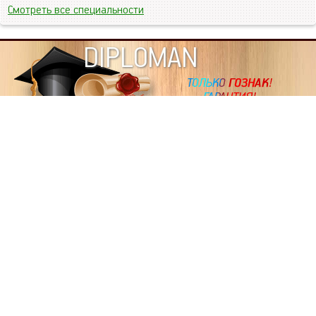
Смотреть все специальности
DIPLOMAN
ИНФОРМАЦИЯ
Копировать статьи, строго ЗАПРЕЩЕНО. Наше авторство
подтверждено, как в Яндекс, так и в Google. Если будете
копировать посты с этого сайта, то Ваш сайт станет
дублем. Так что рано или поздно, но скорее рано,
Вашему ресурсу выпишут штрафные санкции поисковые
системы за то, что Вы у нас воруете тексты. Вас вскоре
выкинут из поиска и наступит темнота над Вашим
ресурсом. Очень надеемся, что этим текстом мы убедили
не воровать статьи на данном ресурсе, так как очень
надоело читать наши публикации на чужих сайтах.
ПОЛЬЗОВАТЕЛЬСКОЕ СОГЛАШЕНИЕ