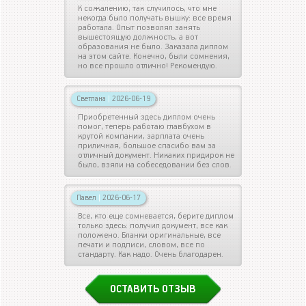
К сожалению, так случилось, что мне
некогда было получать вышку: все время
работала. Опыт позволял занять
вышестоящую должность, а вот
образования не было. Заказала диплом
на этом сайте. Конечно, были сомнения,
но все прошло отлично! Рекомендую.
Светлана
|
2026-06-19
Приобретенный здесь диплом очень
помог, теперь работаю главбухом в
крутой компании, зарплата очень
приличная, большое спасибо вам за
отличный документ. Никаких придирок не
было, взяли на собеседовании без слов.
Павел
|
2026-06-17
Все, кто еще сомневается, берите диплом
только здесь: получил документ, все как
положено. Бланки оригинальные, все
печати и подписи, словом, все по
стандарту. Как надо. Очень благодарен.
ОСТАВИТЬ ОТЗЫВ