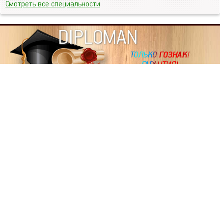
Смотреть все специальности
DIPLOMAN
ИНФОРМАЦИЯ
Копировать статьи, строго ЗАПРЕЩЕНО. Наше авторство
подтверждено, как в Яндекс, так и в Google. Если будете
копировать посты с этого сайта, то Ваш сайт станет
дублем. Так что рано или поздно, но скорее рано,
Вашему ресурсу выпишут штрафные санкции поисковые
системы за то, что Вы у нас воруете тексты. Вас вскоре
выкинут из поиска и наступит темнота над Вашим
ресурсом. Очень надеемся, что этим текстом мы убедили
не воровать статьи на данном ресурсе, так как очень
надоело читать наши публикации на чужих сайтах.
ПОЛЬЗОВАТЕЛЬСКОЕ СОГЛАШЕНИЕ