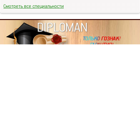
Смотреть все специальности
DIPLOMAN
ИНФОРМАЦИЯ
Копировать статьи, строго ЗАПРЕЩЕНО. Наше авторство
подтверждено, как в Яндекс, так и в Google. Если будете
копировать посты с этого сайта, то Ваш сайт станет
дублем. Так что рано или поздно, но скорее рано,
Вашему ресурсу выпишут штрафные санкции поисковые
системы за то, что Вы у нас воруете тексты. Вас вскоре
выкинут из поиска и наступит темнота над Вашим
ресурсом. Очень надеемся, что этим текстом мы убедили
не воровать статьи на данном ресурсе, так как очень
надоело читать наши публикации на чужих сайтах.
ПОЛЬЗОВАТЕЛЬСКОЕ СОГЛАШЕНИЕ