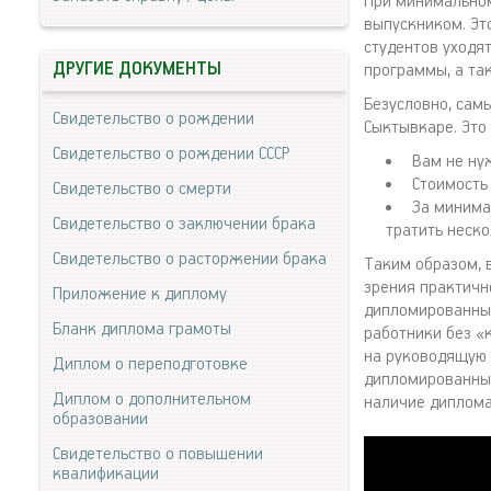
При минимальном
выпускником. Эт
студентов уходя
ДРУГИЕ ДОКУМЕНТЫ
программы, а та
Безусловно, сам
Свидетельство о рождении
Сыктывкаре. Это
Свидетельство о рождении СССР
Вам не ну
Стоимость
Свидетельство о смерти
За минима
Свидетельство о заключении брака
тратить неско
Свидетельство о расторжении брака
Таким образом, 
зрения практичн
Приложение к диплому
дипломированные
Бланк диплома грамоты
работники без «
на руководящую 
Диплом о переподготовке
дипломированным
Диплом о дополнительном
наличие диплома
образовании
Свидетельство о повышении
квалификации