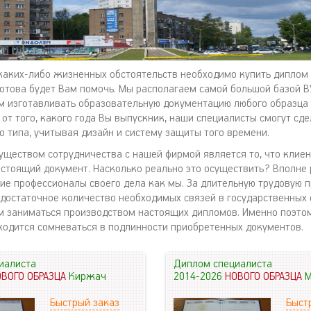
 каких-либо жизненных обстоятельств необходимо купить диплом
отова будет Вам помочь. Мы располагаем самой большой базой ВУ
 изготавливать образовательную документацию любого образца и
от того, какого года Вы выпускник, наши специалисты смогут сде
о типа, учитывая дизайн и систему защиты того времени.
ществом сотрудничества с нашей фирмой является то, что клиент
астоящий документ. Насколько реально это осуществить? Вполне 
кие профессионалы своего дела как мы. За длительную трудовую 
 достаточное количество необходимых связей в государственных 
 заниматься производством настоящих дипломов. Именно поэто
ходится сомневаться в подлинности приобретенных документов.
иалиста
Диплом специалиста
ОВОГО ОБРАЗЦА
Киржач
2014-2026
НОВОГО ОБРАЗЦА
М
Быстрый заказ
Быст