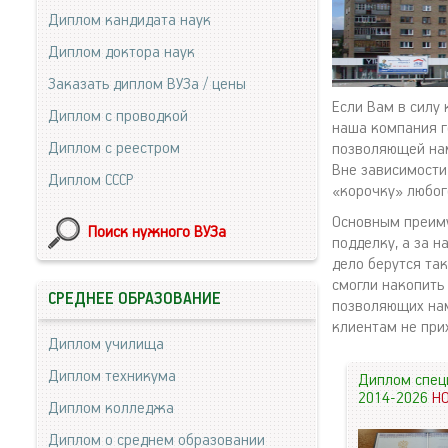
Диплом кандидата наук
Диплом доктора наук
Заказать диплом ВУЗа / цены
Если Вам в силу
Диплом с проводкой
наша компания г
Диплом с реестром
позволяющей нам
Вне зависимости 
Диплом СССР
«корочку» любог
Основным преиму
Поиск нужного ВУЗа
подделку, а за н
дело берутся та
смогли накопить
СРЕДНЕЕ ОБРАЗОВАНИЕ
позволяющих нам
клиентам не при
Диплом училища
Диплом техникума
Диплом спец
2014-2026
Н
Диплом колледжа
Диплом о среднем образовании