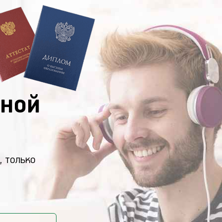
ной
, только