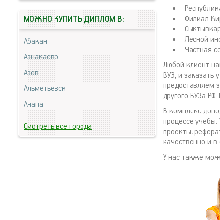
Республик
Филиал Ки
МОЖНО КУПИТЬ ДИПЛОМ В:
Сыктывкар
Лесной инс
Абакан
Частная с
Азнакаево
Любой клиент н
Азов
ВУЗ, и заказать 
предоставляем з
Альметьевск
другого ВУЗа РФ
Анапа
В комплекс допо
процессе учебы.
Смотреть все города
проекты, рефера
качественно и в 
У нас также мо