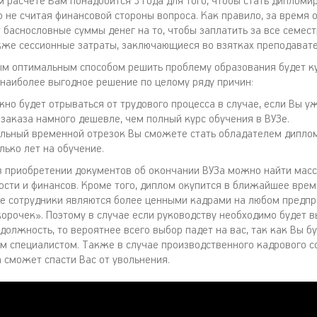
 расчете Вам понадобится 3 года для того, чтобы стать диплом
о не считая финансовой стороны вопроса. Как правило, за время 
т баснословные суммы денег на то, чтобы заплатить за все семес
кже сессионные затраты, заключающиеся во взятках преподават
ым оптимальным способом решить проблему образования будет к
 наиболее выгодное решение по целому ряду причин:
жно будет отрываться от трудового процесса в случае, если Вы у
 заказа намного дешевле, чем полный курс обучения в ВУЗе.
льный временной отрезок Вы сможете стать обладателем диплом
лько лет на обучение.
в приобретении документов об окончании ВУЗа можно найти масс
ости и финансов. Кроме того, диплом окупится в ближайшее время
 сотрудники являются более ценными кадрами на любом предпр
корочек». Поэтому в случае если руководству необходимо будет 
должность, то вероятнее всего выбор падет на вас, так как Вы б
 специалистом. Также в случае производственного кадрового 
 сможет спасти Вас от увольнения.