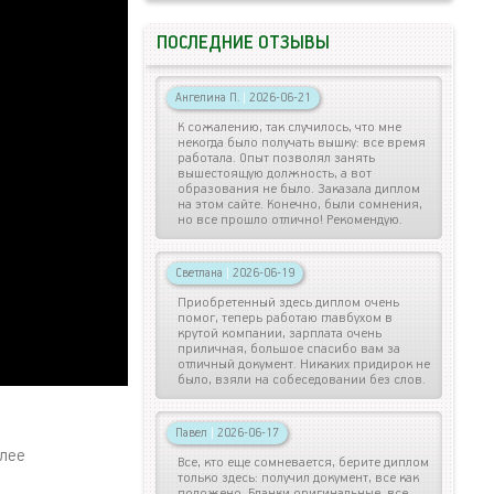
ПОСЛЕДНИЕ ОТЗЫВЫ
Ангелина П.
|
2026-06-21
К сожалению, так случилось, что мне
некогда было получать вышку: все время
работала. Опыт позволял занять
вышестоящую должность, а вот
образования не было. Заказала диплом
на этом сайте. Конечно, были сомнения,
но все прошло отлично! Рекомендую.
Светлана
|
2026-06-19
Приобретенный здесь диплом очень
помог, теперь работаю главбухом в
крутой компании, зарплата очень
приличная, большое спасибо вам за
отличный документ. Никаких придирок не
было, взяли на собеседовании без слов.
Павел
|
2026-06-17
олее
Все, кто еще сомневается, берите диплом
только здесь: получил документ, все как
положено. Бланки оригинальные, все