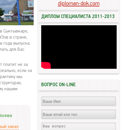
diploman-dok.com
ДИПЛОМ СПЕЦИАЛИСТА 2011-2013
 в Сыктывкаре,
Зов в стране,
 года выпуска.
лать для Вас
 платит не за
реально, если за
практику мы
структурах,
ВОПРОС ON-LINE
му нашим
осква
рый заказ