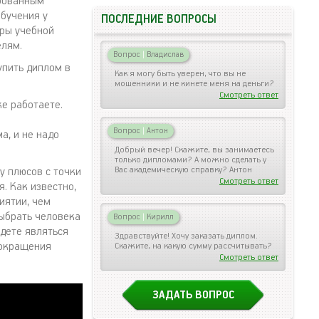
ированным
обучения у
ПОСЛЕДНИЕ ВОПРОСЫ
тры учебной
елям.
Вопрос
|
Владислав
упить диплом в
Как я могу быть уверен, что вы не
мошенники и не кинете меня на деньги?
Смотреть ответ
же работаете.
Вопрос
|
Антон
а, и не надо
Добрый вечер! Скажите, вы занимаетесь
только дипломами? А можно сделать у
Вас академическую справку? Антон
у плюсов с точки
Смотреть ответ
. Как известно,
иятии, чем
выбрать человека
Вопрос
|
Кирилл
удете являться
Здравствуйте! Хочу заказать диплом.
сокращения
Скажите, на какую сумму рассчитывать?
Смотреть ответ
ЗАДАТЬ ВОПРОС