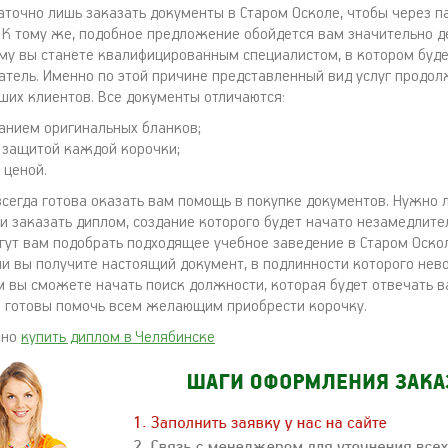
таточно лишь заказать документы в Старом Осколе, чтобы через п
. К тому же, подобное предложение обойдется вам значительно д
му вы станете квалифицированным специалистом, в котором буд
тель. Именно по этой причине представленный вид услуг продол
ших клиентов. Все документы отличаются:
анием оригинальных бланков;
защитой каждой корочки;
 ценой.
сегда готова оказать вам помощь в покупке документов. Нужно 
 и заказать диплом, создание которого будет начато незамедлите
гут вам подобрать подходящее учебное заведение в Старом Оскол
ми вы получите настоящий документ, в подлинности которого не
им вы сможете начать поиск должности, которая будет отвечать 
 готовы помочь всем желающим приобрести корочку.
жно
купить диплом в Челябинске