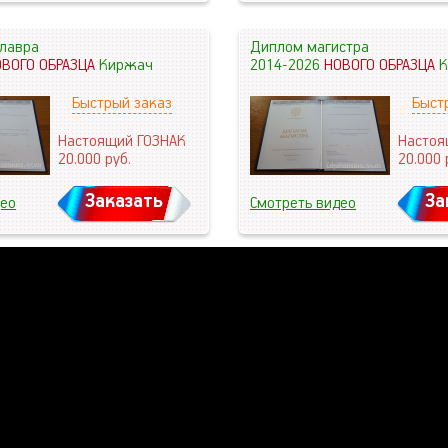
лавра
Диплом магистра
ОВОГО ОБРАЗЦА
Киржач
2014-2026
НОВОГО ОБРАЗЦА
К
Быстрый заказ
Быст
Настоящий ГОЗНАК
Настоя
20.000
руб.
20.000
Заказать
За
део
Смотреть видео