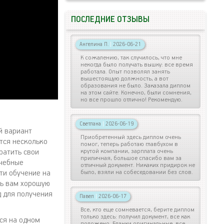
ПОСЛЕДНИЕ ОТЗЫВЫ
Ангелина П.
|
2026-06-21
К сожалению, так случилось, что мне
некогда было получать вышку: все время
работала. Опыт позволял занять
вышестоящую должность, а вот
образования не было. Заказала диплом
на этом сайте. Конечно, были сомнения,
но все прошло отлично! Рекомендую.
Светлана
|
2026-06-19
й вариант
Приобретенный здесь диплом очень
тся несколько
помог, теперь работаю главбухом в
тратить свои
крутой компании, зарплата очень
приличная, большое спасибо вам за
учебные
отличный документ. Никаких придирок не
ти обучение на
было, взяли на собеседовании без слов.
ть вам хорошую
д для получения
Павел
|
2026-06-17
Все, кто еще сомневается, берите диплом
только здесь: получил документ, все как
ся на одном
положено. Бланки оригинальные, все