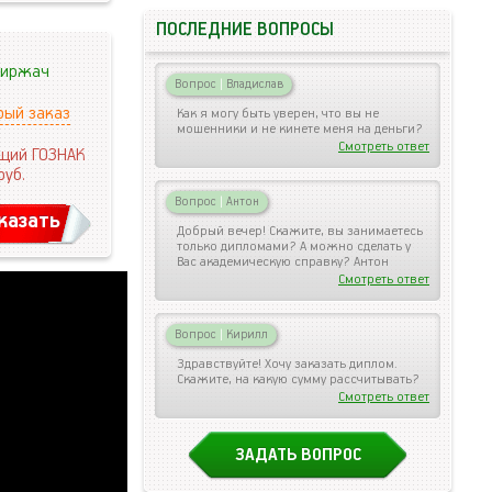
ПОСЛЕДНИЕ ВОПРОСЫ
иржач
Вопрос
|
Владислав
рый заказ
Как я могу быть уверен, что вы не
мошенники и не кинете меня на деньги?
Смотреть ответ
щий ГОЗНАК
руб.
Вопрос
|
Антон
казать
Добрый вечер! Скажите, вы занимаетесь
только дипломами? А можно сделать у
Вас академическую справку? Антон
Смотреть ответ
Вопрос
|
Кирилл
Здравствуйте! Хочу заказать диплом.
Скажите, на какую сумму рассчитывать?
Смотреть ответ
ЗАДАТЬ ВОПРОС