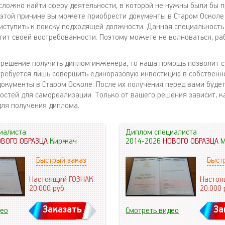
сложно найти сферу деятельности, в которой не нужны были бы 
о этой причине вы можете приобрести документы в Старом Осколе 
иступить к поиску подходящей должности. Данная специальность
тит своей востребованности. Поэтому можете не волноваться, ра
 решение получить диплом инженера, то наша помощь позволит с
требуется лишь совершить единоразовую инвестицию в собственн
документы в Старом Осколе. После их получения перед вами будет
стей для самореализации. Только от вашего решения зависит, к
для получения диплома.
иалиста
Диплом специалиста
ОВОГО ОБРАЗЦА
Киржач
2014-2026
НОВОГО ОБРАЗЦА
М
Быстрый заказ
Быст
Настоящий ГОЗНАК
Настоя
20.000
руб.
20.000
Заказать
За
део
Смотреть видео