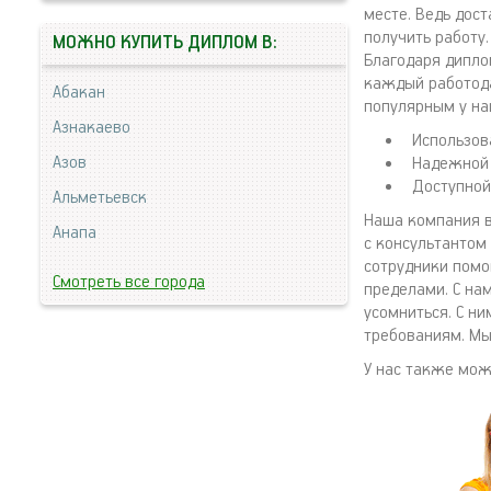
месте. Ведь дос
получить работу
МОЖНО КУПИТЬ ДИПЛОМ В:
Благодаря дипло
каждый работода
Абакан
популярным у на
Азнакаево
Использов
Азов
Надежной 
Доступной
Альметьевск
Наша компания в
Анапа
с консультантом
сотрудники помо
Смотреть все города
пределами. С на
усомниться. С н
требованиям. Мы
У нас также мо