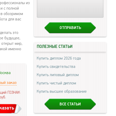
профессионалы из
и с полной
 в обозримом
бота для вас
делать это
ое будущее,
 открыт мир,
ПОЛЕЗНЫЕ СТАТЬИ
акой именно
Купить диплом 2026 года
Купить свидетельства
осква
Купить липовый диплом
рый заказ
Купить чистый диплом
Купить высшее образование
щий ГОЗНАК
руб.
ВСЕ СТАТЬИ
казать