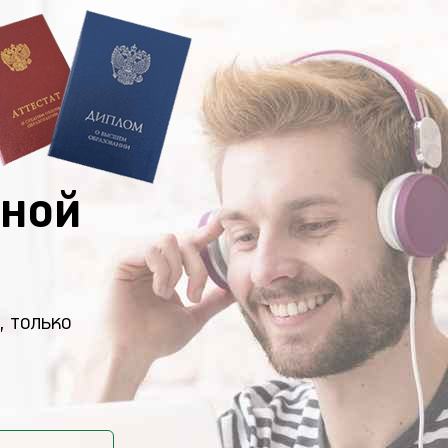
ной
, только