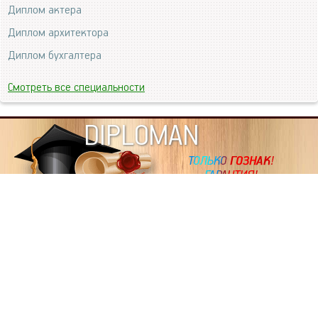
Диплом актера
Диплом архитектора
Диплом бухгалтера
Смотреть все специальности
DIPLOMAN
ИНФОРМАЦИЯ
Копировать статьи, строго ЗАПРЕЩЕНО. Наше авторство
подтверждено, как в Яндекс, так и в Google. Если будете
копировать посты с этого сайта, то Ваш сайт станет
дублем. Так что рано или поздно, но скорее рано,
Вашему ресурсу выпишут штрафные санкции поисковые
системы за то, что Вы у нас воруете тексты. Вас вскоре
выкинут из поиска и наступит темнота над Вашим