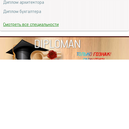
Диплом архитектора
Диплом бухгалтера
Смотреть все специальности
DIPLOMAN
ИНФОРМАЦИЯ
Копировать статьи, строго ЗАПРЕЩЕНО. Наше авторство
подтверждено, как в Яндекс, так и в Google. Если будете
копировать посты с этого сайта, то Ваш сайт станет
дублем. Так что рано или поздно, но скорее рано,
Вашему ресурсу выпишут штрафные санкции поисковые
системы за то, что Вы у нас воруете тексты. Вас вскоре
выкинут из поиска и наступит темнота над Вашим
ресурсом. Очень надеемся, что этим текстом мы убедили
не воровать статьи на данном ресурсе, так как очень