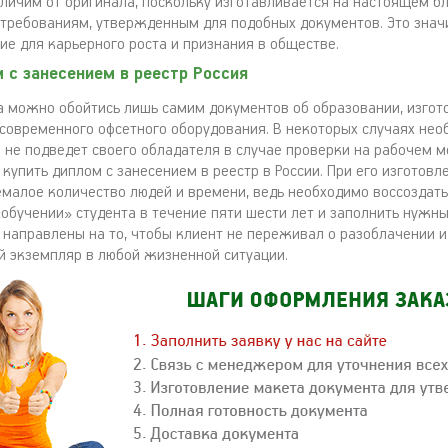
личим от оригинала, поскольку изготавливается на настоящем б
 требованиям, утвержденным для подобных документов. Это значи
ие для карьерного роста и признания в обществе.
 с занесением в реестр Россия
да можно обойтись лишь самим документов об образовании, изгот
современного офсетного оборудования. В некоторых случаях нео
 не подведет своего обладателя в случае проверки на рабочем м
купить диплом с занесением в реестр в России. При его изготовл
емалое количество людей и времени, ведь необходимо воссоздать
обучении» студента в течение пяти шести лет и заполнить нужны
 направлены на то, чтобы клиент не переживал о разоблачении и
й экземпляр в любой жизненной ситуации.