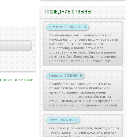
ПОСЛЕДНИЕ ОТЗЫВЫ
Ангелина П.
|
2026-06-21
К сожалению, так случилось, что мне
некогда было получать вышку: все время
работала. Опыт позволял занять
вышестоящую должность, а вот
образования не было. Заказала диплом
на этом сайте. Конечно, были сомнения,
но все прошло отлично! Рекомендую.
Светлана
|
2026-06-19
полнив анкетные
Приобретенный здесь диплом очень
помог, теперь работаю главбухом в
крутой компании, зарплата очень
приличная, большое спасибо вам за
отличный документ. Никаких придирок не
было, взяли на собеседовании без слов.
Павел
|
2026-06-17
Все, кто еще сомневается, берите диплом
только здесь: получил документ, все как
положено. Бланки оригинальные, все