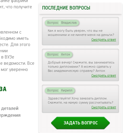
ланке фабрики
т, что получите
ПОСЛЕДНИЕ ВОПРОСЫ
Вопрос
|
Владислав
Как я могу быть уверен, что вы не
овленном с
мошенники и не кинете меня на деньги?
бходимо иметь
Смотреть ответ
есте. Для этого
ении
Вопрос
|
Антон
 в ВУЗе
Добрый вечер! Скажите, вы занимаетесь
е ведомости. Все
только дипломами? А можно сделать у
 мог уверенно
Вас академическую справку? Антон
Смотреть ответ
Вопрос
|
Кирилл
Здравствуйте! Хочу заказать диплом.
Скажите, на какую сумму рассчитывать?
Смотреть ответ
ЗАДАТЬ ВОПРОС