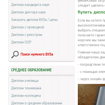
финансовых затра
Диплом кандидата наук
следует уделить
Купить дипл
Диплом доктора наук
Заказать диплом ВУЗа / цены
Если вы хотите п
высокооплачивае
Диплом с проводкой
выбрать специал
Диплом с реестром
получаете гаран
корочек мы зани
Диплом СССР
ответственно по
Главная наша за
Поиск нужного ВУЗа
обладателем док
- посредством т
СРЕДНЕЕ ОБРАЗОВАНИЕ
- с помощью эле
- через онлайн-ф
Диплом училища
Диплом техникума
Диплом колледжа
Диплом о среднем образовании