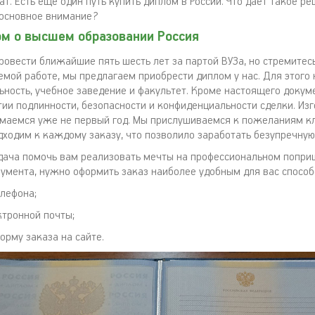
т. Есть еще один путь купить диплом в России. Что дает такое р
 основное внимание?
ом о высшем образовании Россия
ровести ближайшие пять шесть лет за партой ВУЗа, но стремитес
мой работе, мы предлагаем приобрести диплом у нас. Для этого
ьность, учебное заведение и факультет. Кроме настоящего докум
тии подлинности, безопасности и конфиденциальности сделки. Из
маемся уже не первый год. Мы прислушиваемся к пожеланиям к
дходим к каждому заказу, что позволило заработать безупречную
дача помочь вам реализовать мечты на профессиональном поприщ
умента, нужно оформить заказ наиболее удобным для вас способ
елефона;
ктронной почты;
орму заказа на сайте.