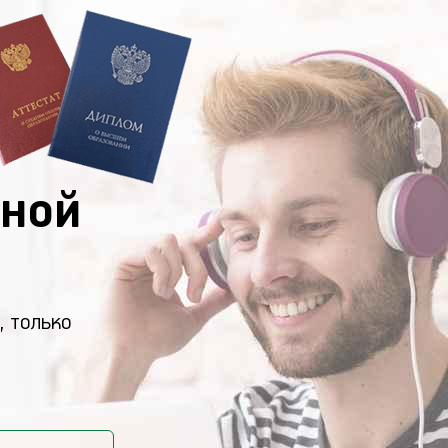
ной
, только