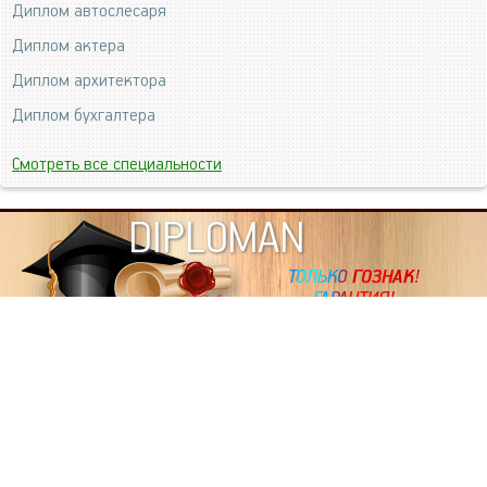
Диплом автослесаря
Диплом актера
Диплом архитектора
Диплом бухгалтера
Смотреть все специальности
DIPLOMAN
ИНФОРМАЦИЯ
Копировать статьи, строго ЗАПРЕЩЕНО. Наше авторство
подтверждено, как в Яндекс, так и в Google. Если будете
копировать посты с этого сайта, то Ваш сайт станет
дублем. Так что рано или поздно, но скорее рано,
Вашему ресурсу выпишут штрафные санкции поисковые
системы за то, что Вы у нас воруете тексты. Вас вскоре